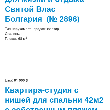
Святой Влас
Болгария
(№ 2898)
Тип нерухомості:
продаж квартир
Спалень:
1
2
Площа:
68 м
Ціна:
81 000 $
Квартира-студия с
нишей для спальни 42м2
с собственным пляжем