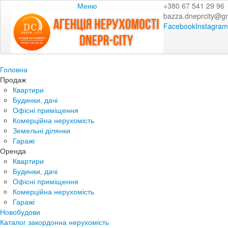
Меню
+380 67 541 29 96
bazza.dneprcity@g
Facebook
Instagram
Головна
Продаж
Квартири
Будинки, дачі
Офісні приміщення
Комерційна нерухомість
Земельні ділянки
Гаражі
Оренда
Квартири
Будинки, дачі
Офісні приміщення
Комерційна нерухомість
Гаражі
Новобудови
Каталог закордонна нерухомість