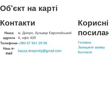
Об'єкт на карті
Контакти
Корисні
посила
Наша
м. Дніпро, бульвар Європейський
адреса
4, офіс 425
Головна
Телефони
+380 67 541 29 96
Залишити заявку
Наш e-
bazza.dneprcity@gmail.com
Контакти
mail