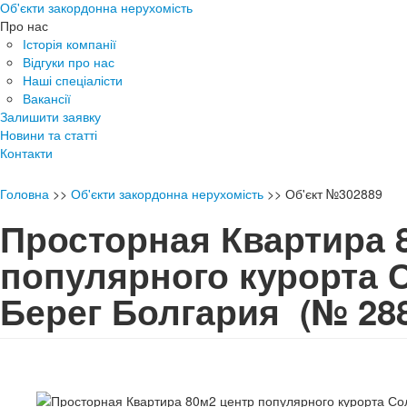
Об'єкти закордонна нерухомість
Про нас
Історія компанії
Відгуки про нас
Наші спеціалісти
Вакансії
Залишити заявку
Новини та статті
Контакти
Головна
>>
Об'єкти закордонна нерухомість
>>
Об'єкт №302889
Просторная Квартира 
популярного курорта
Берег Болгария
(№ 28