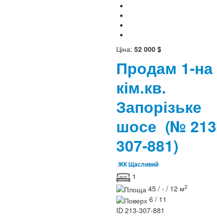
Ціна:
52 000 $
Продам 1-на
кім.кв.
Запорізьке
шосе
(№ 213
307-881)
ЖК Щасливий
1
2
45 / - / 12 м
6 / 11
ID
213-307-881