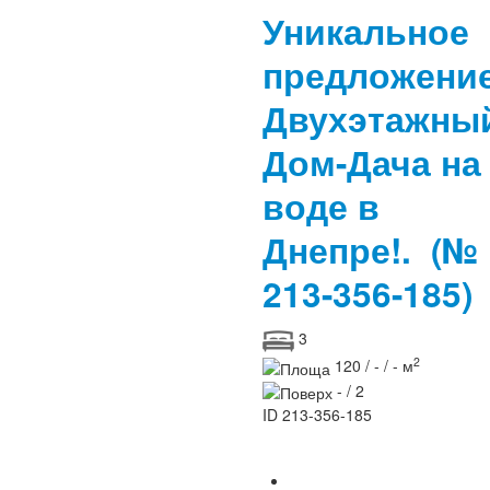
Уникальное
предложение
Двухэтажны
Дом-Дача на
воде в
Днепре!.
(№
213-356-185)
3
2
120 / - / - м
- / 2
ID
213-356-185