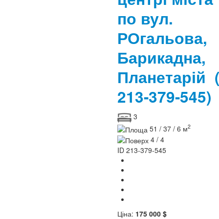
по вул.
РОгальова,
Барикадна,
Планетарій
213-379-545)
3
2
51 / 37 / 6 м
4 / 4
ID
213-379-545
Ціна:
175 000 $