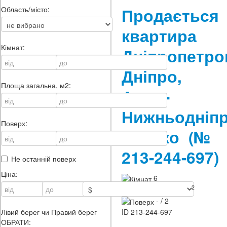
Продається
Область/місто:
квартира
Кімнат:
Дніпропетро
Дніпро,
Площа загальна, м2:
Амур-
Нижньодніпр
Поверх:
Клочко
(№
213-244-697)
Не останній поверх
Ціна:
6
2
206 / - / - м
- / 2
ID
213-244-697
Лівий берег чи Правий берег
ОБРАТИ: