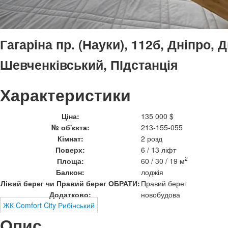
Гагаріна пр. (Науки), 112б, Дніпро,
Шевченківський, ПІдстанція
Характеристики
Ціна:
135 000 $
№ об'єкта:
213-155-055
Кімнат:
2 розд
Поверх:
6 / 13 ліфт
2
Площа:
60 / 30 / 19 м
Балкон:
лоджія
Лівий берег чи Правий берег ОБРАТИ:
Правий берег
Додатково:
новобудова
ЖК Comfort City Рибінський
Опис