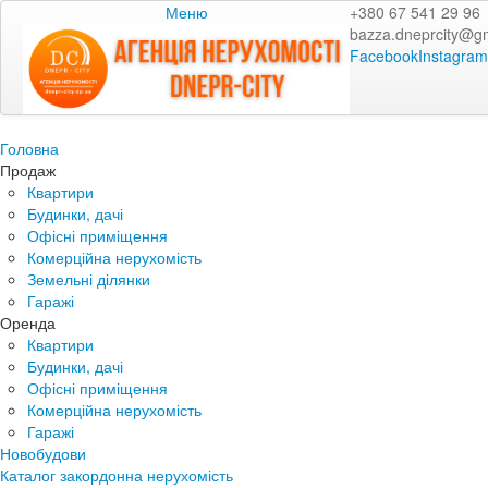
Меню
+380 67 541 29 96
bazza.dneprcity@g
Facebook
Instagram
Головна
Продаж
Квартири
Будинки, дачі
Офісні приміщення
Комерційна нерухомість
Земельні ділянки
Гаражі
Оренда
Квартири
Будинки, дачі
Офісні приміщення
Комерційна нерухомість
Гаражі
Новобудови
Каталог закордонна нерухомість