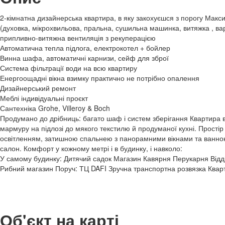
2-кімнатна дизайнерська квартира, в яку закохуєшся з порогу Ма
(духовка, мікрохвильова, пральна, сушильна машинка, витяжка , в
припливно-витяжна вентиляція з рекуперацією
Автоматична тепла підлога, електрокотел + бойлер
Винна шафа, автоматичні карнизи, сейф для зброї
Система фільтрації води на всю квартиру
Енергоощадні вікна взимку практично не потрібно опалення
Дизайнерський ремонт
Меблі індивідуальні проєкт
Сантехніка Grohe, Villeroy & Boch
Продумано до дрібниць: багато шаф і систем зберігання Квартира 
мармуру на підлозі до мякого текстилю й продуманої кухні. Простір 
освітленням, затишною спальнею з панорамними вікнами та ванною
салон. Комфорт у кожному метрі і в будинку, і навколо:
У самому будинку: Дитячий садок Магазин Кавярня Перукарня Від
Рибний магазин Поруч: ТЦ DAFI Зручна транспортна розвязка Квар
Об'єкт на карті