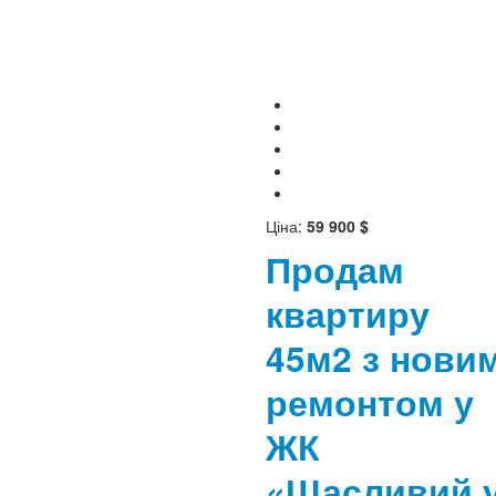
Ціна:
59 900 $
Продам
квартиру
45м2 з нови
ремонтом у
ЖК
«Щасливий 