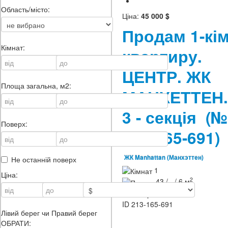
Область/місто:
Ціна:
45 000 $
Продам 1-кім
Кімнат:
квартиру.
ЦЕНТР. ЖК
Площа загальна, м2:
МАНХЕТТЕН.
3 - секція
(№
Поверх:
213-165-691)
ЖК Manhattan (Манхэттен)
Не останній поверх
1
Ціна:
2
43 / - / 6 м
3 / 7
ID
213-165-691
Лівий берег чи Правий берег
ОБРАТИ: