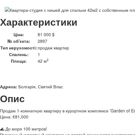
Характеристики
Ціна:
81 000 $
№ об'єкта:
2897
Тип нерухомості:
продаж квартир
Спалень:
1
2
Площа:
42 м
Адреса:
Болгарія, Святий Влас
Опис
Продам 1-комнатную квартиру в курортном комплексе 'Garden of E
Цена: €81,000
🌊 До моря 100 метров!
Роскошный курортный комплекс на первой линии моря в живописн