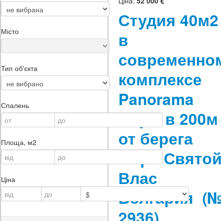
Ціна:
52 000 €
Студия 40м2
Місто
в
современно
Тип об'єкта
комплексе
Panorama
Спалень
Bay 2 в 200м
от берега
Площа, м2
моря Свято
Влас
Ціна
Болгария
(
2936)