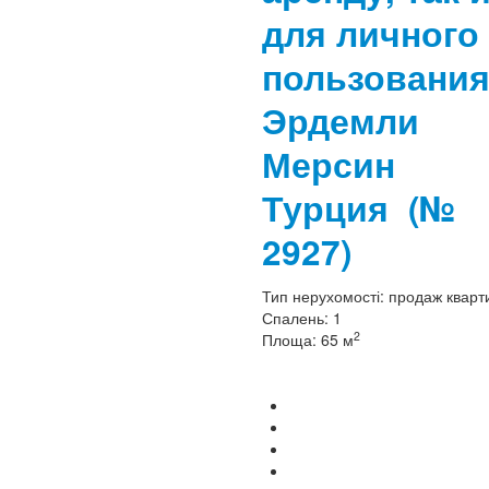
для личного
пользовани
Эрдемли
Мерсин
Турция
(№
2927)
Тип нерухомості:
продаж кварт
Спалень:
1
2
Площа:
65 м