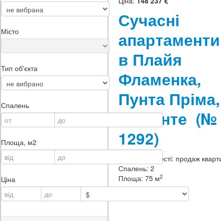
Ціна:
148 237 €
Сучасні
Місто
апартаменти
в Плайя
Тип об'єкта
Фламенка,
Пунта Пріма,
Спалень
Аліканте
(№
1292)
Площа, м2
Тип нерухомості:
продаж кварт
Спалень:
2
2
Площа:
75 м
Ціна