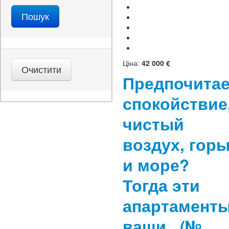
Ціна:
42 000 €
Предпочитае
спокойствие
чистый
воздух, гор
и море?
Тогда эти
апартамент
ваши.
(№