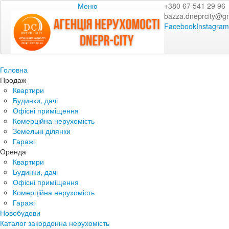
Меню
+380 67 541 29 96
bazza.dneprcity@g
Facebook
Instagram
Головна
Продаж
Квартири
Будинки, дачі
Офісні приміщення
Комерційна нерухомість
Земельні ділянки
Гаражі
Оренда
Квартири
Будинки, дачі
Офісні приміщення
Комерційна нерухомість
Гаражі
Новобудови
Каталог закордонна нерухомість