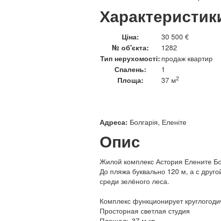
Характеристик
Ціна:
30 500 €
№ об'єкта:
1282
Тип нерухомості:
продаж квартир
Спалень:
1
2
Площа:
37 м
Адреса:
Болгарія, Еленіте
Опис
Жилой комплекс Астория Елените Бо
До пляжа буквально 120 м, а с друго
среди зелёного леса.
Комплекс функционирует круглогоди
Просторная светлая студия
Площадь 37 м.кв.,