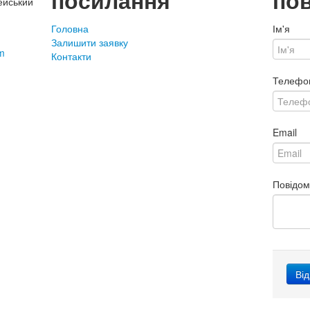
посилання
по
ейський
Головна
Ім'я
Залишити заявку
m
Контакти
Телефо
Email
Повідо