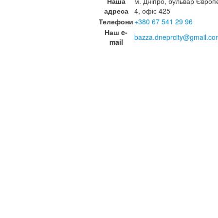
Наша
м. Дніпро, бульвар Європ
адреса
4, офіс 425
Телефони
+380 67 541 29 96
Наш e-
bazza.dneprcity@gmail.co
mail