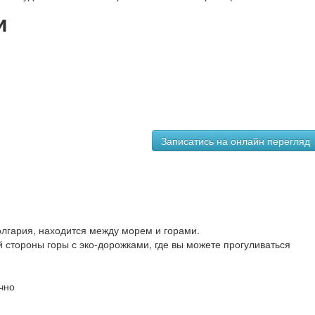
и
лгария, находится между морем и горами.
й стороны горы с эко-дорожками, где вы можете прогуливаться
чно