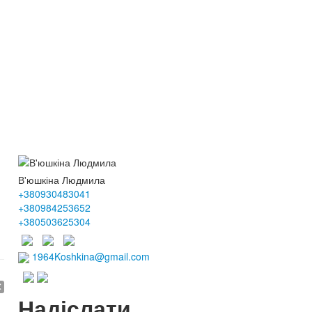
В'юшкіна Людмила
+380930483041
+380984253652
+380503625304
1964Koshkina@gmail.com
€
Надіслати