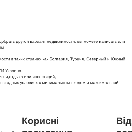
обрать другой вариант недвижимости, вы можете написать или
мм
ости в таких странах как Болгария, Турция, Северный и Южный
ТИ Украина.
изни,отдыха или инвестиций,
 выгодных условиях с минимальным входом и максимальной
Корисні
Ві