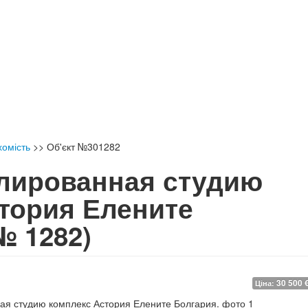
хомість
>>
Об'єкт №301282
блированная студию
тория Елените
№ 1282)
30 500 
Ціна: