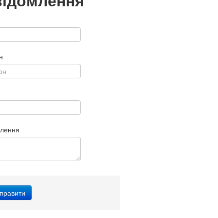
відомлення
н
млення