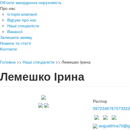
Об'єкти закордонна нерухомість
Про нас
Історія компанії
Відгуки про нас
Наші спеціалісти
Вакансії
Залишити заявку
Новини та статті
Контакти
Головна
>>
Наші спеціалісти
>>
Лемешко Ірина
Лемешко Ірина
Рієлтор
0972346767
073222
avgustirina70@g