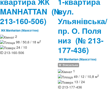
квартира ЖК
1-квартира
MANHATTAN
(№
вул.
213-160-506)
Ульянівська/
пр. О. Поля
ЖК Manhattan (Манхэттен)
2
низ
(№ 213-
2
98 / 50,6 / 18 м
177-436)
24 / 10
ID
213-160-506
ЖК Manhattan (Манхэттен)
М
Вокзальна
1
2
49 / 12 / 10,8 м
13 / 24
ID
213-177-436