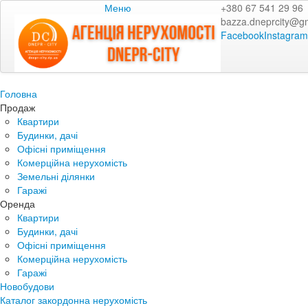
Меню
+380 67 541 29 96
bazza.dneprcity@g
Facebook
Instagram
Головна
Продаж
Квартири
Будинки, дачі
Офісні приміщення
Комерційна нерухомість
Земельні ділянки
Гаражі
Оренда
Квартири
Будинки, дачі
Офісні приміщення
Комерційна нерухомість
Гаражі
Новобудови
Каталог закордонна нерухомість