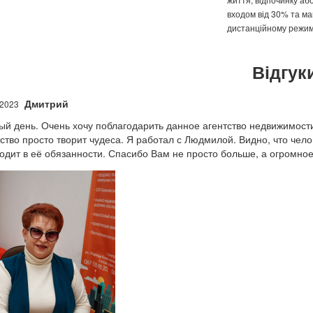
входом від 30% та м
дистанційному режимі
Відгуки
Дмитрий
.2023
й день. Очень хочу поблагодарить данное агентство недвижимости. 
ство просто творит чудеса. Я работал с Людмилой. Видно, что чело
ходит в её обязанности. Спасибо Вам не просто больше, а огромно