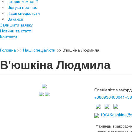
Історія компанії
Відгуки про нас
Наші спеціалісти
Вакансії
Залишити заявку
Новини та статті
Контакти
Головна
>>
Наші спеціалісти
>>
В'юшкіна Людмила
В'юшкіна Людмила
Спеціаліст з закорд
+380930483041
+38
1964Koshkina@g
Фахівець із закордон
життя, відпочинку аб