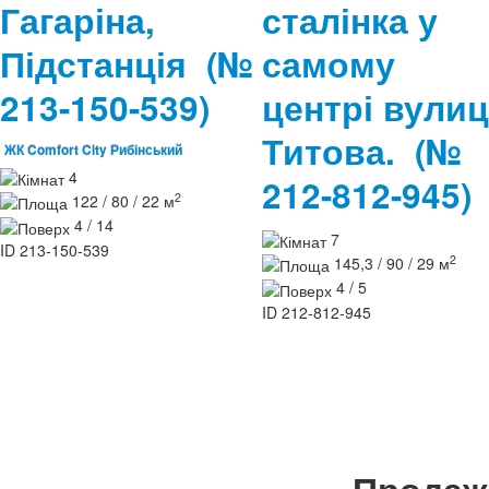
Гагаріна,
сталінка у
Підстанція
(№
самому
213-150-539)
центрі вулиц
Титова.
(№
ЖК Comfort City Рибінський
4
212-812-945)
2
122 / 80 / 22 м
4 / 14
7
ID
213-150-539
2
145,3 / 90 / 29 м
4 / 5
ID
212-812-945