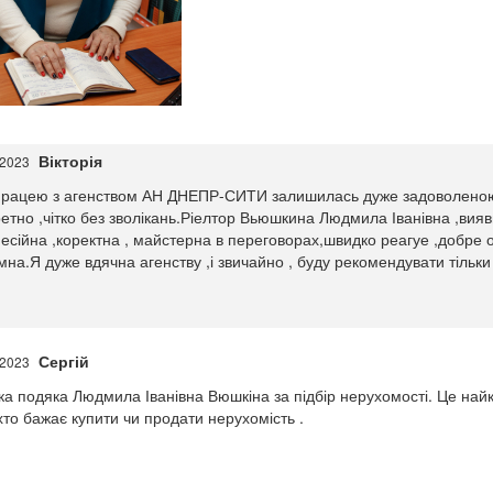
Вікторія
.2023
працею з агенством АН ДНЕПР-СИТИ залишилась дуже задоволеною.Ро
етно ,чітко без зволікань.Ріелтор Вьюшкина Людмила Іванівна ,вия
сійна ,коректна , майстерна в переговорах,швидко реагуе ,добре ор
на.Я дуже вдячна агенству ,і звичайно , буду рекомендувати тільки
Сергій
.2023
а подяка Людмила Іванівна Вюшкіна за підбір нерухомості. Це найкр
хто бажає купити чи продати нерухомість .