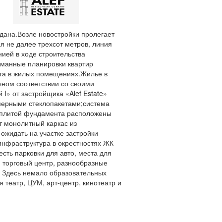
дана.Возле новостройки пролегает
я не далее трехсот метров, линия
ией в ходе строительства
манные планировки квартир
та в жилых помещениях.Жилье в
чном соответствии со своими
I» от застройщика «Alef Estate»
амерными стеклопакетами;система
й плитой фундамента расположены
т монолитный каркас из
ожидать на участке застройки
 инфраструктура в окрестностях ЖК
есть парковки для авто, места для
н торговый центр, разнообразные
и. Здесь немало образовательных
 театр, ЦУМ, арт-центр, кинотеатр и