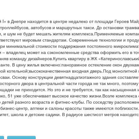
 I» в Днепре находится в центре недалеко от площади Героев Май
троллейбусов, автобусов и маршрутных такси. До остановки трамва
, и шум не будет мешать жителям комплекса.Применяемые компан
ветствуют мировым стандартам. Современные технологии и проду
ри минимальной стоимости поддержания постоянного микроклима
и – владелец может на сэкономленные средства оформить его в то
яв команду дизайнеров.Купить квартиру в ЖК «Катеринославський 
ианте. В цену жилья включено:панорамное остекление окон двухк
ной котельной;высококачественная входная дверь.Под монолитно
ваи. Основу конструкции девятнадцатиэтажного здания составляе
сторного двора в центральной части города не так много, поэтому 
щадки не приходится. Но это и не требуется, так как насыщенная
ко, 51 уже обеспечивает высокое качество жизни.Возле комплекса 
р детей разного возраста и фитнес-клубы. По соседству расположе
 бизнес-центр, аптеки и салоны красоты также имеются поблизост
тет, школа и детские садики. В радиусе шестисот метров находится