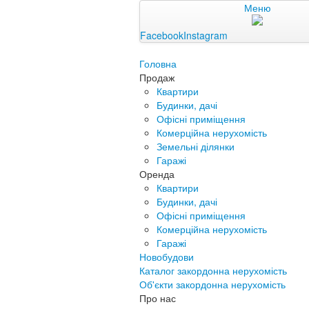
Меню
Facebook
Instagram
Головна
Продаж
Квартири
Будинки, дачі
Офісні приміщення
Комерційна нерухомість
Земельні ділянки
Гаражі
Оренда
Квартири
Будинки, дачі
Офісні приміщення
Комерційна нерухомість
Гаражі
Новобудови
Каталог закордонна нерухомість
Об'єкти закордонна нерухомість
Про нас