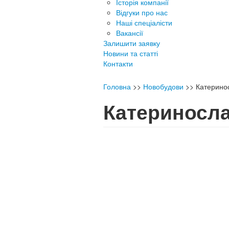
Історія компанії
Відгуки про нас
Наші спеціалісти
Вакансії
Залишити заявку
Новини та статті
Контакти
Головна
>>
Новобудови
>>
Катеринос
Катериносла