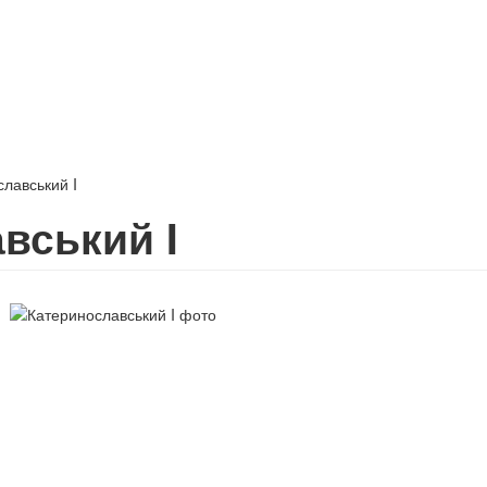
лавський I
вський I