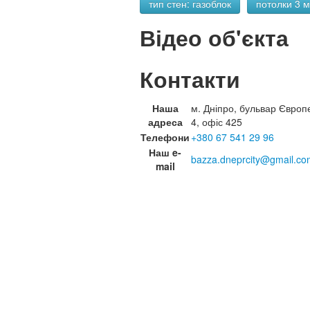
тип стен: газоблок
потолки 3 м
Відео об'єкта
Контакти
Наша
м. Дніпро, бульвар Європ
адреса
4, офіс 425
Телефони
+380 67 541 29 96
Наш e-
bazza.dneprcity@gmail.co
mail