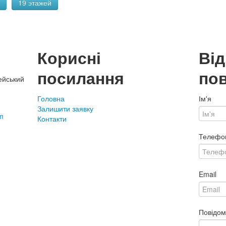
19 этажей
Корисні
Ві
посилання
по
ейський
Головна
Ім'я
Залишити заявку
m
Контакти
Телефо
Email
Повідо