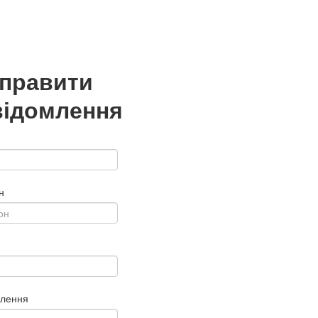
дправити
відомлення
н
млення