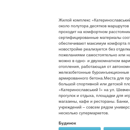
Жилой комплекс «Катеринославський
около полутора десятков маршрутов 
проходит на комфортном расстоянии
сертифицированные материалы соот
обеспечивают максимум комфорта п
новостройке реализуется без отделк
пожеланиями самостоятельно или нан
можно в одно- и двухкомнатном вар
отопления, работающая от автоном
железобетонные буроинъекционные с
армированного бетона.Места для про
большой спортивной или детской пло
«Катеринославський I» на ул. Шевчен
прогулок и отдыха, площадки для иг
магазины, кафе и рестораны. Банки,
учреждений – совсем рядом универси
несколько супермаркетов.
Будинок