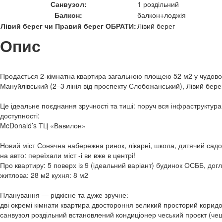
Санвузол:
1 роздільний
Балкон:
балкон+лоджія
Лівий берег чи Правий берег ОБРАТИ:
Лівий берег
Опис
Продається 2-кімнатна квартира загальною площею 52 м2 у чудовом
Мануйлівський (2–3 лінія від проспекту Слобожанський), Лівий бере
Це ідеальне поєднання зручності та тиші: поруч вся інфраструктура
доступності:
McDonald’s ТЦ «Вавилон»
Новий міст Сонячна набережна ринок, лікарні, школа, дитячий садок
на авто: переїхали міст -і ви вже в центрі!
Про квартиру: 5 поверх із 9 (ідеальний варіант) будинок ОСББ, дог
житлова: 28 м2 кухня: 8 м2
Планування — рідкісне та дуже зручне:
дві окремі кімнати квартира двостороння великий просторий коридо
санвузол роздільний встановлений кондиціонер чеський проєкт (че