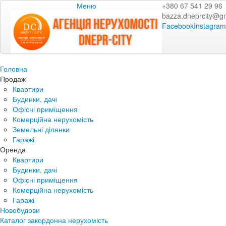
Меню
+380 67 541 29 96
bazza.dneprcity@g
Facebook
Instagram
Головна
Продаж
Квартири
Будинки, дачі
Офісні приміщення
Комерційна нерухомість
Земельні ділянки
Гаражі
Оренда
Квартири
Будинки, дачі
Офісні приміщення
Комерційна нерухомість
Гаражі
Новобудови
Каталог закордонна нерухомість