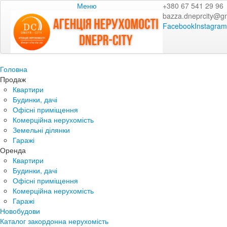
Меню
+380 67 541 29 96
bazza.dneprcity@g
Facebook
Instagram
Головна
Продаж
Квартири
Будинки, дачі
Офісні приміщення
Комерційна нерухомість
Земельні ділянки
Гаражі
Оренда
Квартири
Будинки, дачі
Офісні приміщення
Комерційна нерухомість
Гаражі
Новобудови
Каталог закордонна нерухомість