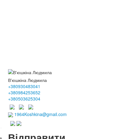
В'юшкіна Людмила
+380930483041
+380984253652
+380503625304
1964Koshkina@gmail.com
Відправити