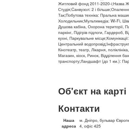
Житловий фонд 2011-2020-і;Назва ЖК
Студія;Cанвузол: 2 і більше;Опален
Так;Побутова техніка: Пральна маши
Холодильник;Мультимедіа: Wi-Fi, Шви
Душова кабіна, Охорона території, Па
паркінг, Підігрів підлоги, Гардероб,
кухні, Паркувальне місце;Комунікації
Центральний водопровід;Інфраструкту
Кінотеатр, театр, Лікарня, полікліні
Магазин, кіоск, Ринок, Відділення ба
транспорту;Ландшафт (до 1 км.): Парк
Об'єкт на карті
Контакти
Наша
м. Дніпро, бульвар Європ
адреса
4, офіс 425