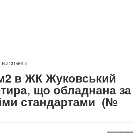
кт №213146615
м2 в ЖК Жуковський
ртира, що обладнана за
німи стандартами
(№