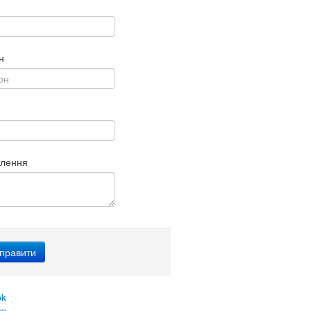
н
млення
ok
am