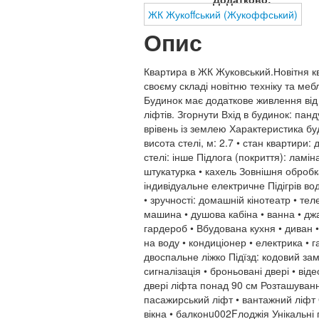
ЖК Жукоffський (Жукоффський)
Опис
Квартира в ЖК Жуковський.Новітня к
своєму складі новітню техніку та ме
Будинок має додаткове живлення від
ліфтів. Згорнути Вхід в будинок: пан
врівень із землею Характеристика бу
висота стелі, м: 2.7 • стан квартири
стелі: інше Підлога (покриття): лам
штукатурка • кахель Зовнішня оброб
індивідуальне електричне Підігрів в
• зручності: домашній кінотеатр • те
машина • душова кабіна • ванна • дж
гардероб • Вбудована кухня • диван •
на воду • кондиціонер • електрика • г
двоспальне ліжко Підїзд: кодовий за
сигналізація • броньовані двері • ві
двері ліфта понад 90 см Розташування
пасажирський ліфт • вантажний ліфт О
вікна • балконu002Fлоджія Унікальні