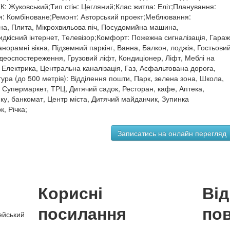
: Жуковський;Тип стін: Цегляний;Клас житла: Еліт;Планування:
ня: Комбіноване;Ремонт: Авторський проект;Меблювання:
на, Плита, Мікрохвильова піч, Посудомийна машина,
дкісний інтернет, Телевізор;Комфорт: Пожежна сигналізація, Гараж
норамні вікна, Підземний паркінг, Ванна, Балкон, лоджія, Гостьови
 Відеоспостереження, Грузовий ліфт, Кондиціонер, Ліфт, Меблі на
: Електрика, Центральна каналізація, Газ, Асфальтована дорога,
ра (до 500 метрів): Відділення пошти, Парк, зелена зона, Школа,
ка, Супермаркет, ТРЦ, Дитячий садок, Ресторан, кафе, Аптека,
нку, банкомат, Центр міста, Дитячий майданчик, Зупинка
, Річка;
Корисні
Ві
посилання
по
ейський