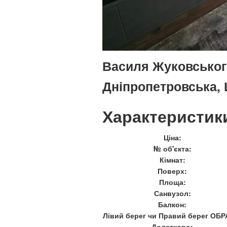
Василя Жуковського 
Дніпропетровська,
Характеристик
Ціна:
№ об'єкта:
Кімнат:
Поверх:
Площа:
Санвузол:
Балкон:
Лівий берег чи Правий берег ОБР
Додатково: