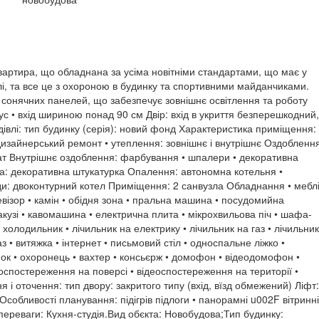
вартира, що обладнана за усіма новітніми стандартами, що має у
блі, та все це з охороною в будинку та спортивними майданчиками.
 сонячних панелей, що забезпечує зовнішнє освітлення та роботу
дус • вхід шириною понад 90 см Двір: вхід в укриття безперешкодний,
дівлі: тип будинку (серія): новий фонд Характеристика приміщення:
: дизайнерський ремонт • утеплення: зовнішнє і внутрішнє Оздобленн
інат Внутрішнє оздоблення: фарбування • шпалери • декоративна
ка: декоративна штукатурка Опалення: автономна котельня •
оди: двоконтурний котел Приміщення: 2 санвузла Обладнання • мебл
левізор • камін • обідня зона • пральна машина • посудомийна
акузі • кавомашина • електрична плита • мікрохвильова піч • шафа-
 холодильник • лічильник на електрику • лічильник на газ • лічильник
аз • витяжка • інтернет • письмовий стіл • односпальне ліжко •
мок • охоронець • вахтер • консьєрж • домофон • відеодомофон •
деоспостереження на поверсі • відеоспостереження на території •
 і оточення: тип двору: закритого типу (вхід, вїзд обмежений) Ліфт:
собливості планування: підігрів підлоги • панорамні u002F вітринні
 переваги: Кухня-студія.Вид обєкта: Новобудова;Тип будинку: