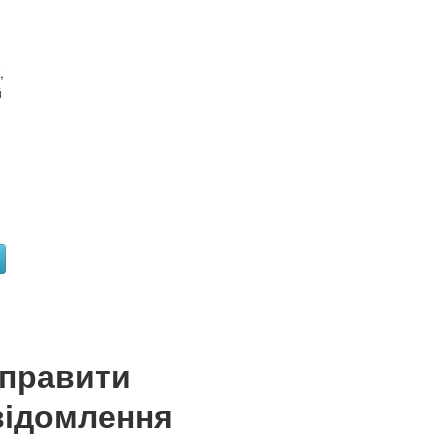
,
й
дправити
відомлення