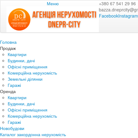
Меню
+380 67 541 29 96
bazza.dneprcity@g
Facebook
Instagram
Головна
Продаж
Квартири
Будинки, дачі
Офісні приміщення
Комерційна нерухомість
Земельні ділянки
Гаражі
Оренда
Квартири
Будинки, дачі
Офісні приміщення
Комерційна нерухомість
Гаражі
Новобудови
Каталог закордонна нерухомість