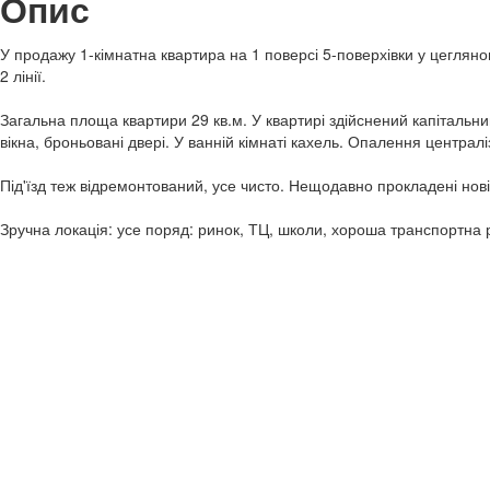
Опис
У продажу 1-кімнатна квартира на 1 поверсі 5-поверхівки у цеглян
2 лінії.
Загальна площа квартири 29 кв.м. У квартирі здійснений капітальний
вікна, броньовані двері. У ванній кімнаті кахель. Опалення централ
Під'їзд теж відремонтований, усе чисто. Нещодавно прокладені нові п
Зручна локація: усе поряд: ринок, ТЦ, школи, хороша транспортна р