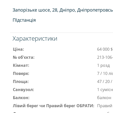
Запорізьке шосе, 28, Дніпро, Дніпропетровс
ПІдстанція
Характеристики
Ціна:
64 000 $
№ об'єкта:
213-106
Кімнат:
1 розд
Поверх:
7 / 10 лі
Площа:
47 / 20 /
Санвузол:
1 суміс
Балкон:
балкон
Лівий берег чи Правий берег ОБРАТИ:
Правий