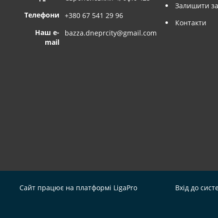
Залишити за
Телефони
+380 67 541 29 96
Контакти
Наш e-
bazza.dneprcity@gmail.com
mail
Сайт працює на платформі
LigaPro
Вхід до сист