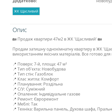
Додатково:
новобу
ЖК Щасливий
Опис
🏡 Продаж квартири 47м2 в ЖК 'Щасливий' 🏡
Продам затишну однокімнатну квартиру в ЖК 'Щас
використанням якісних матеріалів. Все готово дл
📍 Поверх: 7-й, площа: 47 м²
📍 Тип об'єкта: Новобудова
📍 Тип стін: Газоблок
📍 Клас житла: Комфорт
📍 Планування: Роздільна
📍 С/У: Суміжний
📍 Опалення: Індивідуальне газове
📍 Ремонт: Євроремонт
📍 Меблі: Так
📍 Техніка: Варильна панель, Духова шафа, Прал