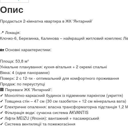
Опис
Продається 2-кімнатна квартира в ЖК 'Янтарний'
📍 Локація:
Клочко-6, Березинка, Калинова – найкращий житловий комплекс Лів
🏡 Основні характеристики:
Площа: 53,8 м²
Унікальне планування: кухня-вітальня + 2 окремі спальні
Вікна: 4 (одне панорамне)
Поверх: 2 с 12-ти - оптимальний для комфортного проживання
Продаж: по переуступці
🏢 Переваги ЖК 'Янтарний':
✔ Монолітно-каркасний будинок із підземним паркінгом (укриття)
✔ Товщина стін – 47 см (30 см газобетон + 12 см мінеральна вата)
✔ Електричне опалення: власна трансформаторна підстанція 1,2 МВ
✔ Фільтрація води: сучасна система AKVANTIS
✔ Ліфти MEIZU (Японія): вантажний + пасажирський
✔ Система вентиляції та пожежогасіння