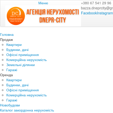
Меню
+380 67 541 29 96
bazza.dneprcity@g
Facebook
Instagram
Головна
Продаж
Квартири
Будинки, дачі
Офісні приміщення
Комерційна нерухомість
Земельні ділянки
Гаражі
Оренда
Квартири
Будинки, дачі
Офісні приміщення
Комерційна нерухомість
Гаражі
Новобудови
Каталог закордонна нерухомість