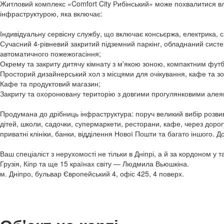
Житловий комплекс «Comfort City Рибінський» може похвалитися
інфраструктурою, яка включає:
Індивідуальну сервісну службу, що включає консьєржа, електрика, с
Сучасний 4-рівневий закритий підземний паркінг, обладнаний сис
автоматичного пожежогасіння;
Окрему та закриту дитячу кімнату з м'якою зоною, компактним фут
Просторий дизайнерський хол з місцями для очікування, кафе та зо
Кафе та продуктовий магазин;
Закриту та охоронювану територію з довгими прогулянковими алея
Продумана до дрібниць інфраструктура: поруч великий вибір розви
дітей, школи, садочки, супермаркети, ресторани, кафе, через доро
приватні клініки, банки, відділення Нової Пошти та багато іншого. 
Ваш спеціаліст з нерухомості не тільки в Дніпрі, а й за кордоном у т
Грузія, Кіпр та ще 15 країнах світу — Людмила Вьюшкіна.
м. Дніпро, бульвар Європейський 4, офіс 425, 4 поверх.