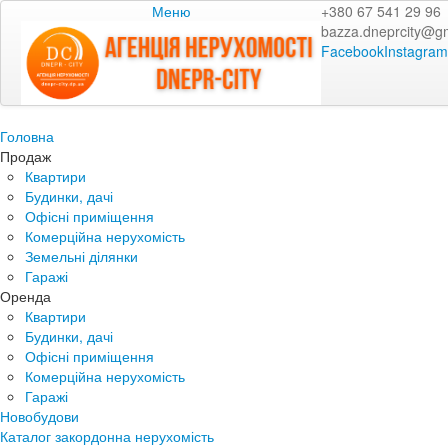
Меню
+380 67 541 29 96
bazza.dneprcity@g
Facebook
Instagram
Головна
Продаж
Квартири
Будинки, дачі
Офісні приміщення
Комерційна нерухомість
Земельні ділянки
Гаражі
Оренда
Квартири
Будинки, дачі
Офісні приміщення
Комерційна нерухомість
Гаражі
Новобудови
Каталог закордонна нерухомість