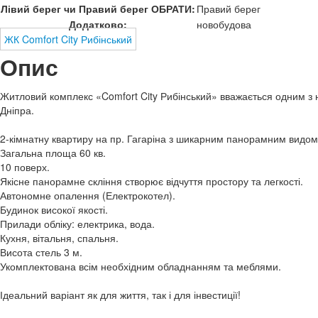
Лівий берег чи Правий берег ОБРАТИ:
Правий берег
Додатково:
новобудова
ЖК Comfort City Рибінський
Опис
Житловий комплекс «Comfort City Рибінський» вважається одним з 
Дніпра.
2-кімнатну квартиру на пр. Гагаріна з шикарним панорамним видом в
Загальна площа 60 кв.
10 поверх.
Якісне панорамне скління створює відчуття простору та легкості.
Автономне опалення (Електрокотел).
Будинок високої якості.
Прилади обліку: електрика, вода.
Кухня, вітальня, спальня.
Висота стель 3 м.
Укомплектована всім необхідним обладнанням та меблями.
Ідеальний варіант як для життя, так і для інвестиції!