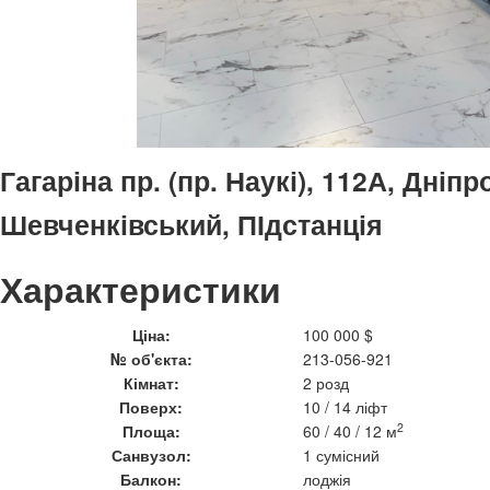
Гагаріна пр. (пр. Наукі), 112А, Дніп
Шевченківський, ПІдстанція
Характеристики
Ціна:
100 000 $
№ об'єкта:
213-056-921
Кімнат:
2 розд
Поверх:
10 / 14 ліфт
2
Площа:
60 / 40 / 12 м
Санвузол:
1 сумісний
Балкон:
лоджія