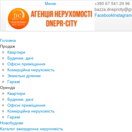
Меню
+380 67 541 29 96
bazza.dneprcity@g
Facebook
Instagram
Головна
Продаж
Квартири
Будинки, дачі
Офісні приміщення
Комерційна нерухомість
Земельні ділянки
Гаражі
Оренда
Квартири
Будинки, дачі
Офісні приміщення
Комерційна нерухомість
Гаражі
Новобудови
Каталог закордонна нерухомість