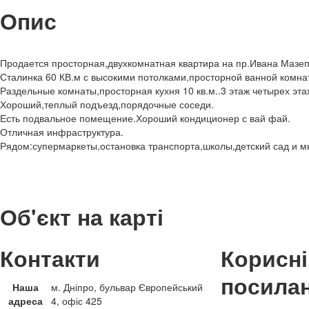
Опис
Продается просторная,двухкомнатная квартира на пр.Ивана Мазеп
Сталинка 60 КВ.м с высокими потолками,просторной ванной комна
Раздельные комнаты,просторная кухня 10 кв.м..3 этаж четырех эта
Хороший,теплый подъезд,порядочные соседи.
Есть подвальное помещение.Хороший кондиционер с вай фай.
Отличная инфраструктура.
Рядом:супермаркеты,остановка транспорта,школы,детский сад и мн
Об'єкт на карті
Контакти
Корисні
посила
Наша
м. Дніпро, бульвар Європейський
адреса
4, офіс 425