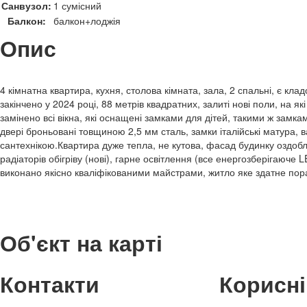
Санвузол:
1 сумісний
Балкон:
балкон+лоджія
Опис
4 кімнатна квартира, кухня, столова кімната, зала, 2 спальні, є кла
закінчено у 2024 році, 88 метрів квадратних, залиті нові поли, на я
замінено всі вікна, які оснащені замками для дітей, такими ж замкам
двері броньовані товщиною 2,5 мм сталь, замки італійські матура,
сантехнікою.Квартира дуже тепла, не кутова, фасад будинку оздобл
радіаторів обігріву (нові), гарне освітлення (все енергозберігаюче 
виконано якісно кваліфікованими майстрами, житло яке здатне по
Об'єкт на карті
Контакти
Корисні