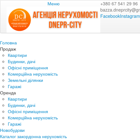
Меню
+380 67 541 29 96
bazza.dneprcity@g
Facebook
Instagram
Головна
Продаж
Квартири
Будинки, дачі
Офісні приміщення
Комерційна нерухомість
Земельні ділянки
Гаражі
Оренда
Квартири
Будинки, дачі
Офісні приміщення
Комерційна нерухомість
Гаражі
Новобудови
Каталог закордонна нерухомість