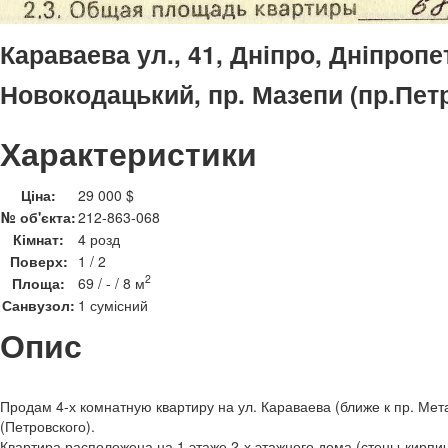
Караваева ул., 41, Дніпро, Дніпропе
Новокодацький, пр. Мазепи (пр.Пет
Характеристики
Ціна:
29 000 $
№ об'єкта:
212-863-068
Кімнат:
4 розд
Поверх:
1 / 2
2
Площа:
69 / - / 8 м
Санвузол:
1 сумісний
Опис
Продам 4-х комнатную квартиру на ул. Караваева (ближе к пр. Ме
(Петровского).
Квартира расположена на 1 этаже 2-х этажного дома (стены-кирпи