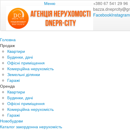
Меню
+380 67 541 29 96
bazza.dneprcity@g
Facebook
Instagram
Головна
Продаж
Квартири
Будинки, дачі
Офісні приміщення
Комерційна нерухомість
Земельні ділянки
Гаражі
Оренда
Квартири
Будинки, дачі
Офісні приміщення
Комерційна нерухомість
Гаражі
Новобудови
Каталог закордонна нерухомість