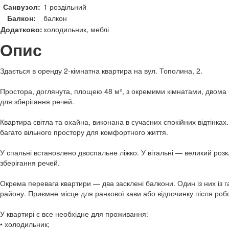
Санвузол:
1 роздільний
Балкон:
балкон
Додатково:
холодильник, меблі
Опис
Здається в оренду 2-кімнатна квартира на вул. Тополина, 2.
Простора, доглянута, площею 48 м², з окремими кімнатами, двома 
для зберігання речей.
Квартира світла та охайна, виконана в сучасних спокійних відтінках
багато вільного простору для комфортного життя.
У спальні встановлено двоспальне ліжко. У вітальні — великий ро
зберігання речей.
Окрема перевага квартири — два засклені балкони. Один із них із 
району. Приємне місце для ранкової кави або відпочинку після роб
У квартирі є все необхідне для проживання:
• холодильник;