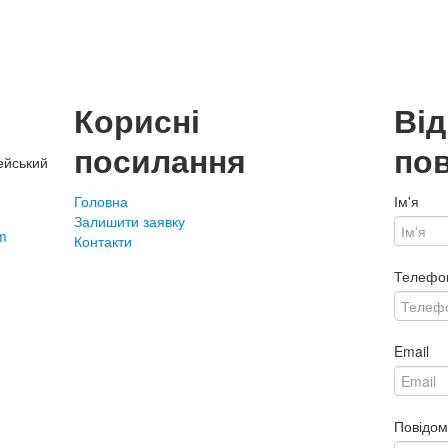
Корисні
Ві
посилання
по
ейський
Головна
Ім'я
Залишити заявку
m
Контакти
Телефо
Email
Повідо