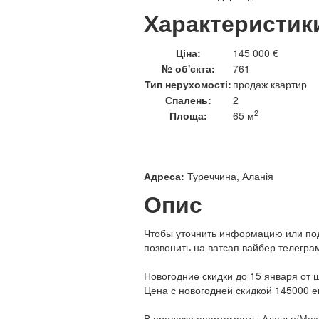
Характеристик
Ціна:
145 000 €
№ об'єкта:
761
Тип нерухомості:
продаж квартир
Спалень:
2
2
Площа:
65 м
Адреса:
Туреччина, Аланія
Опис
Чтобы уточнить информацию или под
позвонить на ватсап вайбер телегра
Новогодние скидки до 15 января от 
Цена с новогодней скидкой 145000 е
В продаже апартаменты Аланья/Мах