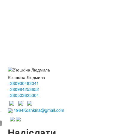
В'юшкіна Людмила
+380930483041
+380984253652
+380503625304
1964Koshkina@gmail.com
€
Надіслати