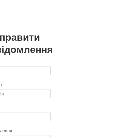
дправити
відомлення
н
млення