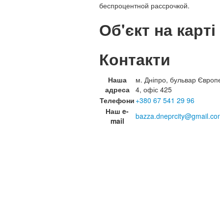
беспроцентной рассрочкой.
Об'єкт на карті
Контакти
Наша
м. Дніпро, бульвар Європ
адреса
4, офіс 425
Телефони
+380 67 541 29 96
Наш e-
bazza.dneprcity@gmail.co
mail