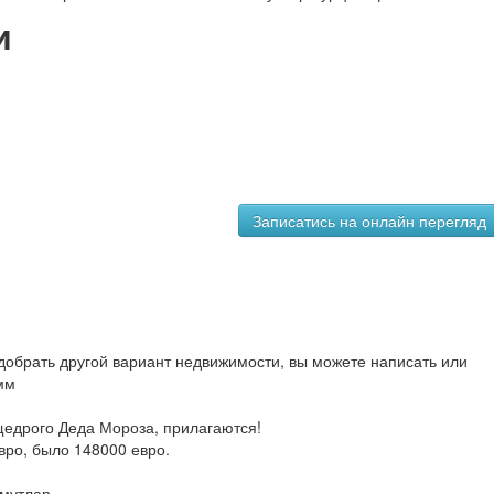
и
обрать другой вариант недвижимости, вы можете написать или
мм
щедрого Деда Мороза, прилагаются!
вро, было 148000 евро.
мутлар