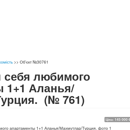
хомість
>>
Об'єкт №30761
 себя любимого
 1+1 Аланья/
Турция.
(№ 761)
145 000 
Ціна: