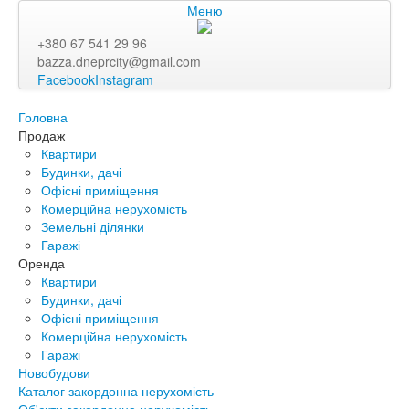
Меню
+380 67 541 29 96
bazza.dneprcity@gmail.com
Facebook
Instagram
Головна
Продаж
Квартири
Будинки, дачі
Офісні приміщення
Комерційна нерухомість
Земельні ділянки
Гаражі
Оренда
Квартири
Будинки, дачі
Офісні приміщення
Комерційна нерухомість
Гаражі
Новобудови
Каталог закордонна нерухомість