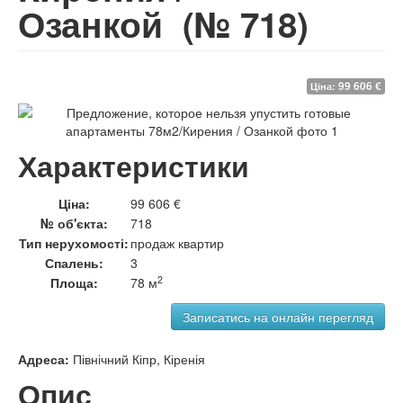
Озанкой
(№ 718)
99 606 €
Ціна:
Характеристики
Ціна:
99 606 €
№ об'єкта:
718
Тип нерухомості:
продаж квартир
Спалень:
3
2
Площа:
78 м
Адреса:
Північний Кіпр, Кіренія
Опис