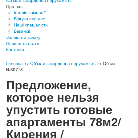
Об'єкти закордонна нерухомість
Про нас
Історія компанії
Відгуки про нас
Наші спеціалісти
Вакансії
Залишити заявку
Новини та статті
Контакти
Головна
>>
Об'єкти закордонна нерухомість
>>
Об'єкт
№30718
Предложение,
которое нельзя
упустить готовые
апартаменты 78м2/
Кирения /