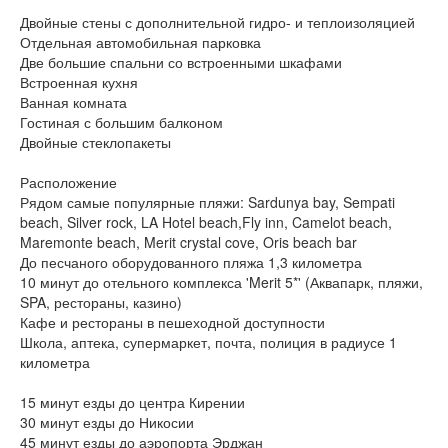
Двойные стены с дополнительной гидро- и теплоизоляцией
Отдельная автомобильная парковка
Две большие спальни со встроенными шкафами
Встроенная кухня
Ванная комната
Гостиная с большим балконом
Двойные стеклопакеты
Расположение
Рядом самые популярные пляжи: Sardunya bay, Sempati
beach, Silver rock, LA Hotel beach,Fly inn, Camelot beach,
Maremonte beach, Merit crystal cove, Oris beach bar
До песчаного оборудованного пляжа 1,3 километра
10 минут до отельного комплекса 'Merit 5*' (Аквапарк, пляжи,
SPA, рестораны, казино)
Кафе и рестораны в пешеходной доступности
Школа, аптека, супермаркет, почта, полиция в радиусе 1
километра
15 минут езды до центра Кирении
30 минут езды до Никосии
45 минут езды до аэропорта Эрджан