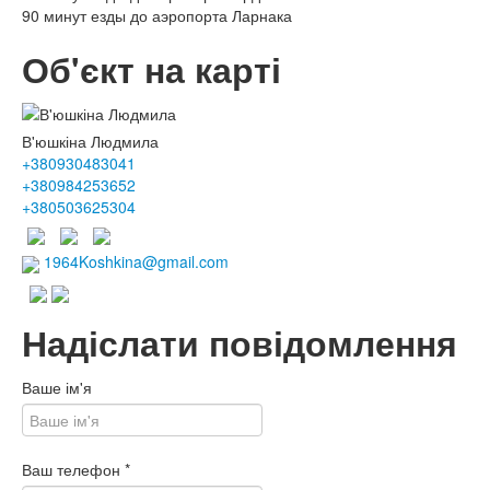
90 минут езды до аэропорта Ларнака
Об'єкт на карті
В'юшкіна Людмила
+380930483041
+380984253652
+380503625304
1964Koshkina@gmail.com
Надіслати повідомлення
Ваше ім'я
Ваш телефон
*