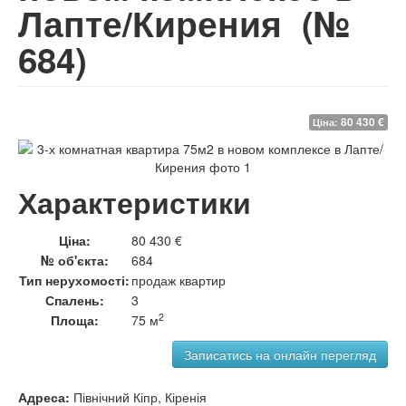
Лапте/Кирения
(№
684)
80 430 €
Ціна:
Характеристики
Ціна:
80 430 €
№ об'єкта:
684
Тип нерухомості:
продаж квартир
Спалень:
3
2
Площа:
75 м
Адреса:
Північний Кіпр, Кіренія