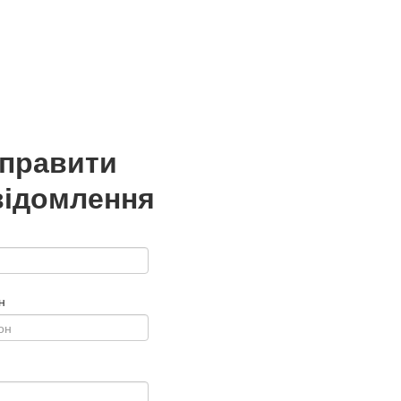
дправити
відомлення
н