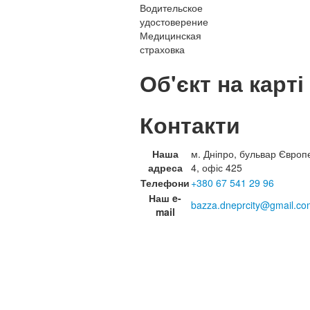
Водительское
удостоверение
Медицинская
страховка
Об'єкт на карті
Контакти
Наша
м. Дніпро, бульвар Європ
адреса
4, офіс 425
Телефони
+380 67 541 29 96
Наш e-
bazza.dneprcity@gmail.co
mail