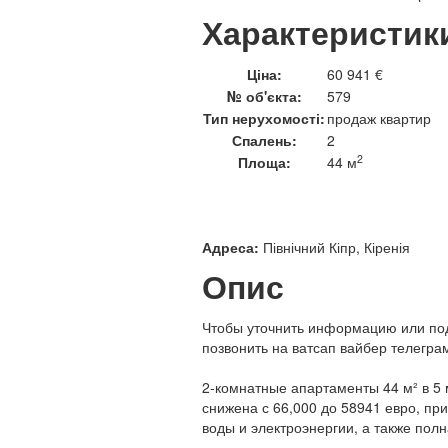
Характеристик
Ціна:
60 941 €
№ об'єкта:
579
Тип нерухомості:
продаж квартир
Спалень:
2
2
Площа:
44 м
Адреса:
Північний Кіпр, Кіренія
Опис
Чтобы уточнить информацию или под
позвонить на ватсап вайбер телегра
2-комнатные апартаменты 44 м² в 5 
снижена с 66,000 до 58941 евро, пр
воды и электроэнергии, а также пол