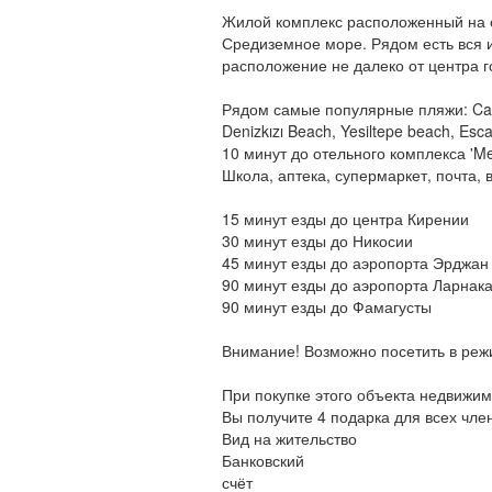
Жилой комплекс расположенный на 
Средиземное море. Рядом есть вся 
расположение не далеко от центра г
Рядом самые популярные пляжи: Camel
Denizkızı Beach, Yesiltepe beach, Es
10 минут до отельного комплекса 'Mer
Школа, аптека, супермаркет, почта, 
15 минут езды до центра Кирении
30 минут езды до Никосии
45 минут езды до аэропорта Эрджан
90 минут езды до аэропорта Ларнак
90 минут езды до Фамагусты
Внимание! Возможно посетить в реж
При покупке этого объекта недвижи
Вы получите 4 подарка для всех чле
Вид на жительство
Банковский
счёт