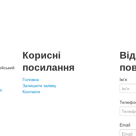
Корисні
Ві
посилання
по
ейський
Головна
Ім'я
Залишити заявку
m
Контакти
Телефо
Email