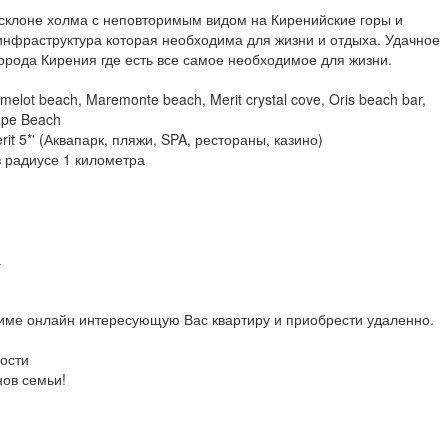
склоне холма с неповторимым видом на Киренийские горы и
инфраструктура которая необходима для жизни и отдыха. Удачное
орода Кирения где есть все самое необходимое для жизни.
ot beach, Maremonte beach, Merit crystal cove, Oris beach bar,
cape Beach
it 5*' (Аквапарк, пляжи, SPA, рестораны, казино)
в радиусе 1 километра
а
име онлайн интересующую Вас квартиру и приобрести удаленно.
мости
нов семьи!