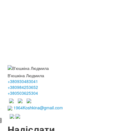
В'юшкіна Людмила
+380930483041
+380984253652
+380503625304
1964Koshkina@gmail.com
€
Надіслати