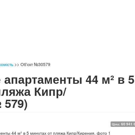
хомість
>>
Об'єкт №30579
 апартаменты 44 м² в 5
пляжа Кипр/
 579)
60 941 
Ціна: