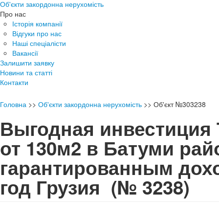
Об'єкти закордонна нерухомість
Про нас
Історія компанії
Відгуки про нас
Наші спеціалісти
Вакансії
Залишити заявку
Новини та статті
Контакти
Головна
>>
Об'єкти закордонна нерухомість
>>
Об'єкт №303238
Выгодная инвестиция
от 130м2 в Батуми рай
гарантированным дох
год Грузия
(№ 3238)