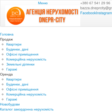
Меню
+380 67 541 29 96
bazza.dneprcity@g
Facebook
Instagram
Головна
Продаж
Квартири
Будинки, дачі
Офісні приміщення
Комерційна нерухомість
Земельні ділянки
Гаражі
Оренда
Квартири
Будинки, дачі
Офісні приміщення
Комерційна нерухомість
Гаражі
Новобудови
Каталог закордонна нерухомість