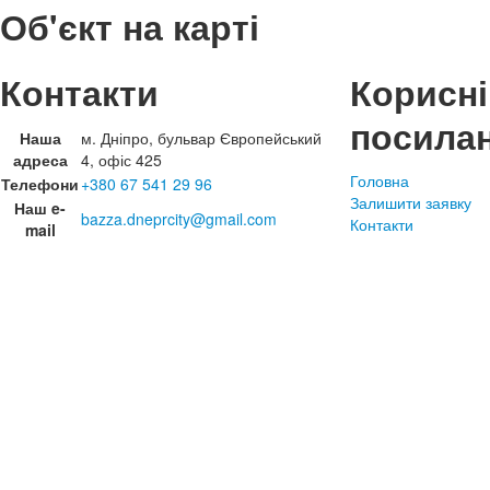
Об'єкт на карті
Контакти
Корисні
посила
Наша
м. Дніпро, бульвар Європейський
адреса
4, офіс 425
Головна
Телефони
+380 67 541 29 96
Залишити заявку
Наш e-
bazza.dneprcity@gmail.com
Контакти
mail