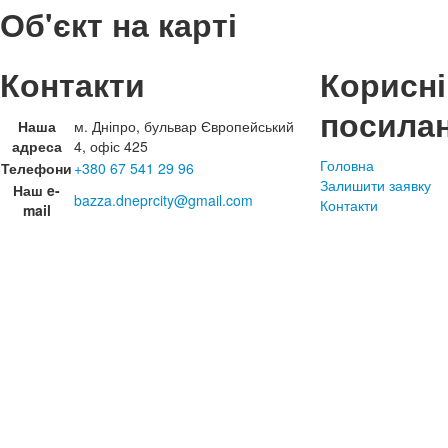
Об'єкт на карті
Контакти
Корисні
посила
Наша
м. Дніпро, бульвар Європейський
адреса
4, офіс 425
Головна
Телефони
+380 67 541 29 96
Залишити заявку
Наш e-
bazza.dneprcity@gmail.com
Контакти
mail