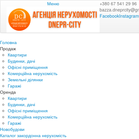
Меню
+380 67 541 29 96
bazza.dneprcity@g
Facebook
Instagram
Головна
Продаж
Квартири
Будинки, дачі
Офісні приміщення
Комерційна нерухомість
Земельні ділянки
Гаражі
Оренда
Квартири
Будинки, дачі
Офісні приміщення
Комерційна нерухомість
Гаражі
Новобудови
Каталог закордонна нерухомість