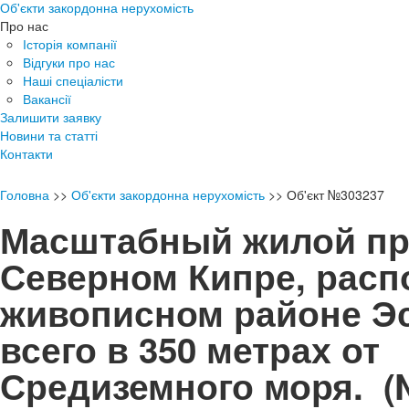
Об'єкти закордонна нерухомість
Про нас
Історія компанії
Відгуки про нас
Наші спеціалісти
Вакансії
Залишити заявку
Новини та статті
Контакти
Головна
>>
Об'єкти закордонна нерухомість
>>
Об'єкт №303237
Масштабный жилой пр
Северном Кипре, рас
живописном районе Эс
всего в 350 метрах от
Средиземного моря.
(