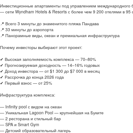
Инвестиционные апартаменты под управлением международного 
— сети Wyndham Hotels & Resorts с более чем 9 200 отелями в 95 
📍 Всего 3 минуты до знаменитого пляжа Пандава
📍 33 минуты до аэропорта
📍 Панорамные виды, океан и премиальная инфраструктура
Почему инвесторы выбирают этот проект:
✔ Высокая заполняемость комплекса — 70–80%
✔ Прогнозируемая доходность — 14–16% годовых
✔ Доход инвестора — от $1 300 до $7 000 в месяц
✔ Рассрочка до конца 2026 года
✔ Первый взнос — от 25%
Инфраструктура комплекса:
— Infinity pool с видом на океан
— Уникальная Lagoon Pool — крупнейшая на Буките
— 2 ресторана и стильный бар
— SPA и Smart Gym
— Детский образовательный лагерь