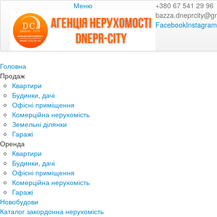
Меню
+380 67 541 29 96
bazza.dneprcity@g
Facebook
Instagram
Головна
Продаж
Квартири
Будинки, дачі
Офісні приміщення
Комерційна нерухомість
Земельні ділянки
Гаражі
Оренда
Квартири
Будинки, дачі
Офісні приміщення
Комерційна нерухомість
Гаражі
Новобудови
Каталог закордонна нерухомість