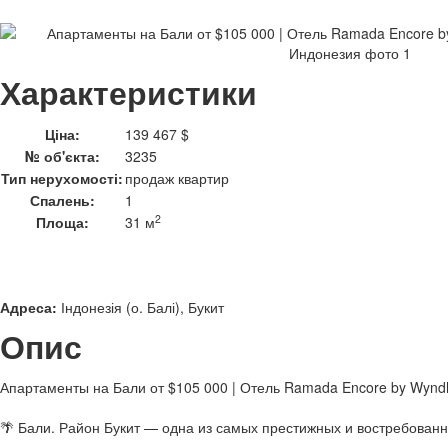
Характеристики
Ціна:
139 467 $
№ об'єкта:
3235
Тип нерухомості:
продаж квартир
Спалень:
1
2
Площа:
31 м
Адреса:
Індонезія (о. Балі), Букит
Опис
Апартаменты на Бали от $105 000 | Отель Ramada Encore by Wyn
🌴 Бали. Район Букит — одна из самых престижных и востребованн