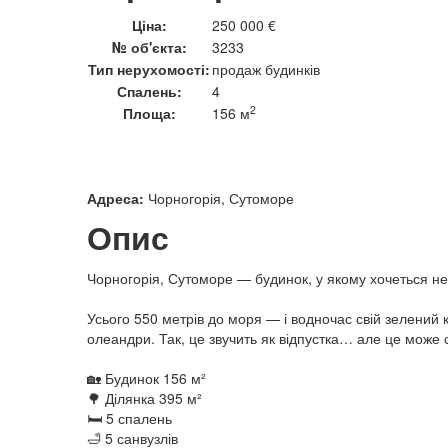
Ціна:
250 000 €
№ об'єкта:
3233
Тип нерухомості:
продаж будинків
Спалень:
4
2
Площа:
156 м
Адреса:
Чорногорія, Сутоморе
Опис
Чорногорія, Сутоморе — будинок, у якому хочеться не
Усього 550 метрів до моря — і водночас свій зелений к
олеандри. Так, це звучить як відпустка… але це може
🏡 Будинок 156 м²
🌳 Ділянка 395 м²
🛏 5 спалень
🛁 5 санвузлів