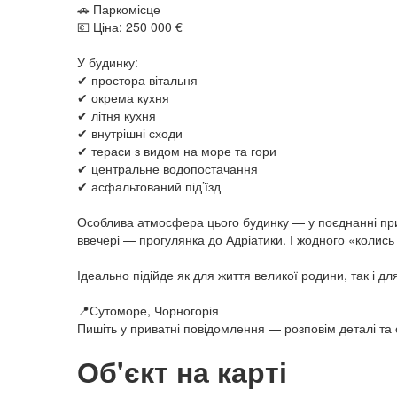
🚗 Паркомісце
💶 Ціна: 250 000 €
У будинку:
✔ простора вітальня
✔ окрема кухня
✔ літня кухня
✔ внутрішні сходи
✔ тераси з видом на море та гори
✔ центральне водопостачання
✔ асфальтований під’їзд
Особлива атмосфера цього будинку — у поєднанні прир
ввечері — прогулянка до Адріатики. І жодного «колись
Ідеально підійде як для життя великої родини, так і д
📍Сутоморе, Чорногорія
Пишіть у приватні повідомлення — розповім деталі та 
Об'єкт на карті