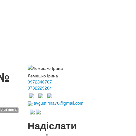
(№
Лемешко Ірина
0972346767
0732229204
avgustirina70@gmail.com
250 000 €
Надіслати