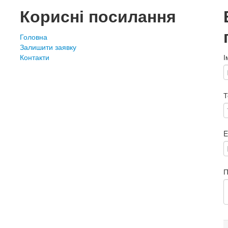
Корисні посилання
Головна
Залишити заявку
Контакти
І
Т
E
П