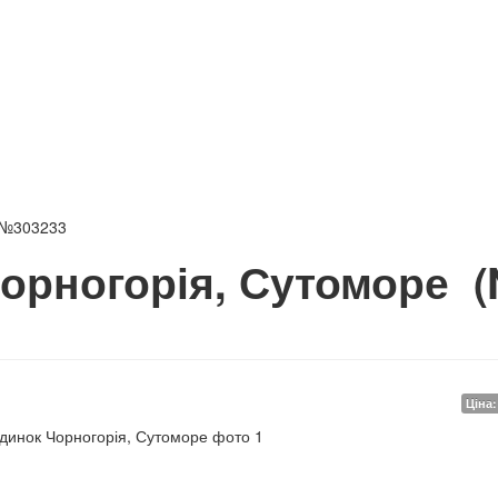
 №303233
орногорія, Сутоморе
Ціна: