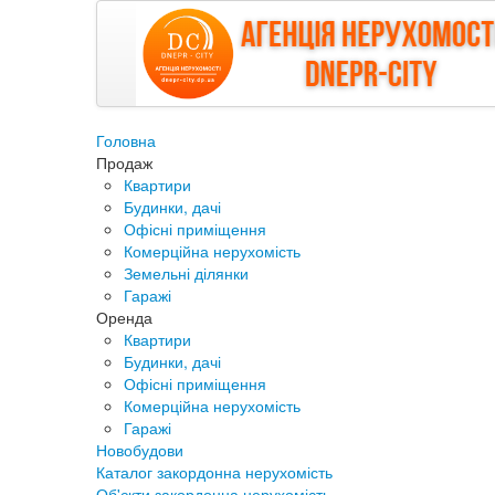
Головна
Продаж
Квартири
Будинки, дачі
Офісні приміщення
Комерційна нерухомість
Земельні ділянки
Гаражі
Оренда
Квартири
Будинки, дачі
Офісні приміщення
Комерційна нерухомість
Гаражі
Новобудови
Каталог закордонна нерухомість
Об'єкти закордонна нерухомість