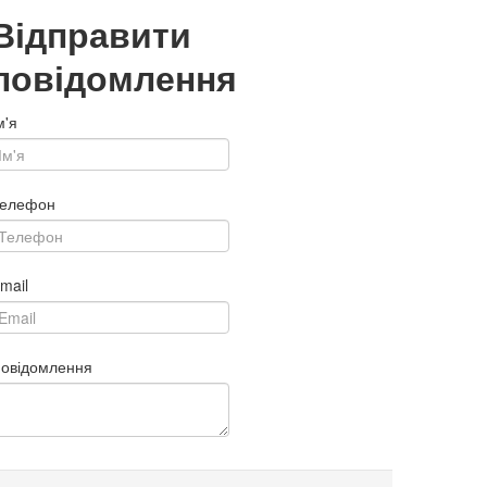
Відправити
повідомлення
м'я
елефон
mail
овідомлення