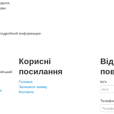
тдыха,
нды.
 подробной информации
Корисні
Ві
посилання
по
ейський
Головна
Ім'я
Залишити заявку
m
Контакти
Телефо