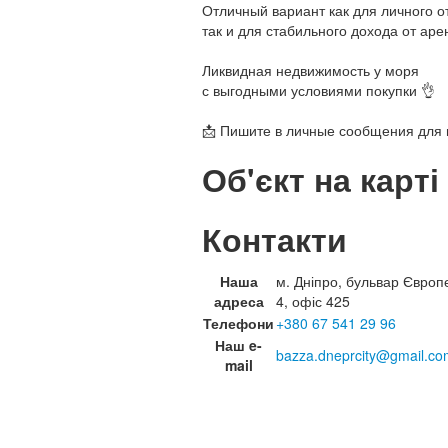
Отличный вариант как для личного о
так и для стабильного дохода от аре
Ликвидная недвижимость у моря
с выгодными условиями покупки 👌
📩 Пишите в личные сообщения для
Об'єкт на карті
Контакти
Наша
м. Дніпро, бульвар Європ
адреса
4, офіс 425
Телефони
+380 67 541 29 96
Наш e-
bazza.dneprcity@gmail.co
mail