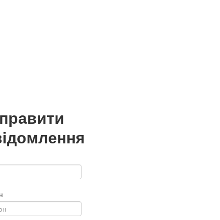
дправити
відомлення
н