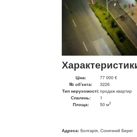
Характеристик
Ціна:
77 000 €
№ об'єкта:
3226
Тип нерухомості:
продаж квартир
Спалень:
1
2
Площа:
50 м
Адреса:
Болгарія, Сонячний Берег