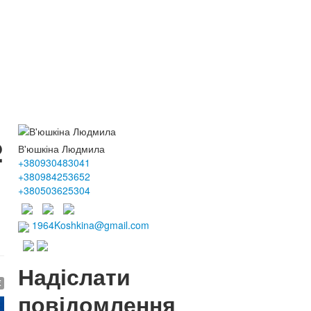
2
В'юшкіна Людмила
+380930483041
+380984253652
+380503625304
1964Koshkina@gmail.com
Надіслати
€
повідомлення