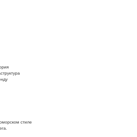
тория
структура
енду
оморском стиле
ега.