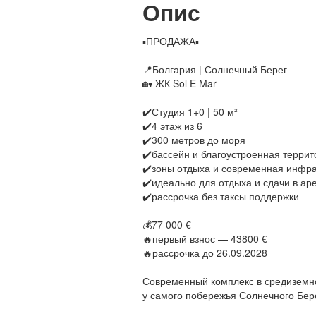
Опис
▪️ПРОДАЖА▪️
📍Болгария | Солнечный Берег
🏡 ЖК Sol E Mar
✔️Студия 1+0 | 50 м²
✔️4 этаж из 6
✔️300 метров до моря
✔️бассейн и благоустроенная терри
✔️зоны отдыха и современная инфра
✔️идеально для отдыха и сдачи в ар
✔️рассрочка без таксы поддержки
💰77 000 €
🔥первый взнос — 43800 €
🔥рассрочка до 26.09.2028
Современный комплекс в средиземн
у самого побережья Солнечного Бер