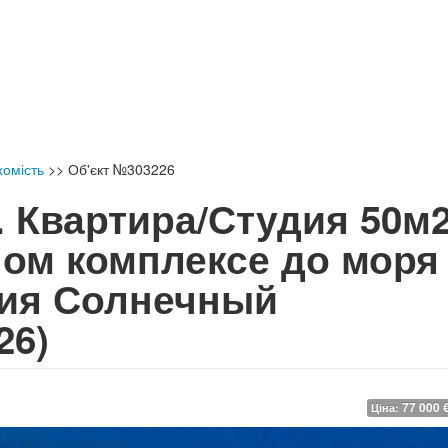
хомість
>>
Об'єкт №303226
 Квартира/Студия 50м
ом комплексе до моря
рия Солнечный
26)
77 000 
Ціна: