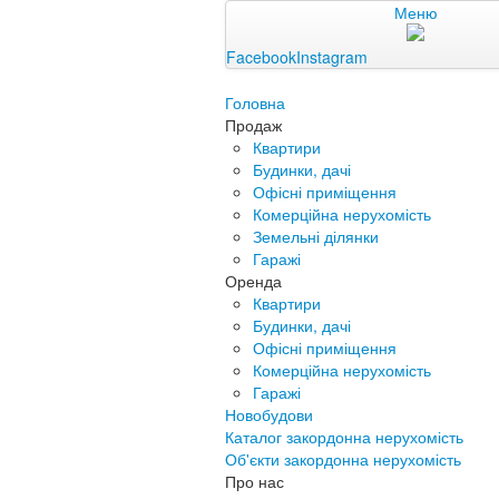
Меню
Facebook
Instagram
Головна
Продаж
Квартири
Будинки, дачі
Офісні приміщення
Комерційна нерухомість
Земельні ділянки
Гаражі
Оренда
Квартири
Будинки, дачі
Офісні приміщення
Комерційна нерухомість
Гаражі
Новобудови
Каталог закордонна нерухомість
Об'єкти закордонна нерухомість
Про нас