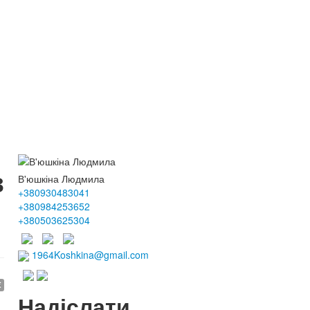
в
В'юшкіна Людмила
+380930483041
+380984253652
+380503625304
1964Koshkina@gmail.com
€
Надіслати