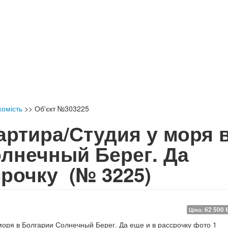
хомість
>>
Об'єкт №303225
ртира/Студия у моря 
лнечный Берег. Да
ссрочку
(№ 3225)
62 500 
Ціна: