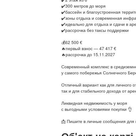
✔️300 метров до моря
✔️бассейн и благоустроенная терри
✔️зоны отдыха и современная инфра
✔️идеально для отдыха и сдачи в ар
✔️рассрочка без таксы поддержки
💰62 500 €
🔥первый взнос — 47 417 €
🔥рассрочка до 15.11.2027
Современный комплекс в средиземн
у самого побережья Солнечного Бер
Отличный вариант как для личного о
так и для стабильного дохода от аре
Ликвидная недвижимость у моря
с выгодными условиями покупки 👌
📩 Пишите в личные сообщения для