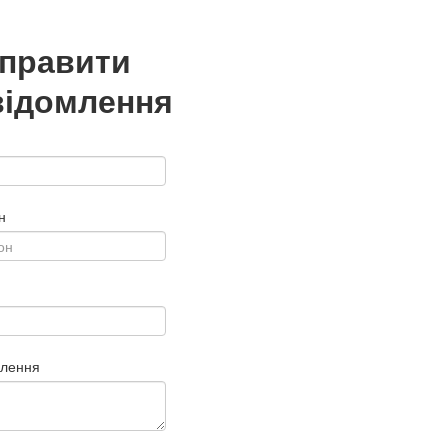
дправити
відомлення
н
млення