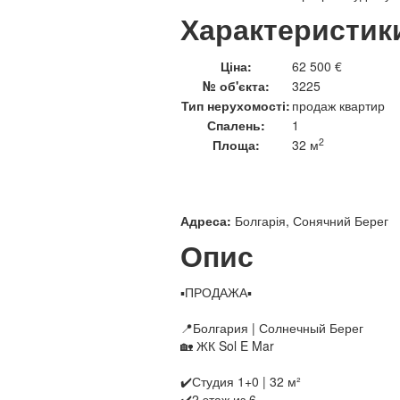
Характеристик
Ціна:
62 500 €
№ об'єкта:
3225
Тип нерухомості:
продаж квартир
Спалень:
1
2
Площа:
32 м
Адреса:
Болгарія, Сонячний Берег
Опис
▪️ПРОДАЖА▪️
📍Болгария | Солнечный Берег
🏡 ЖК Sol E Mar
✔️Студия 1+0 | 32 м²
✔️2 этаж из 6