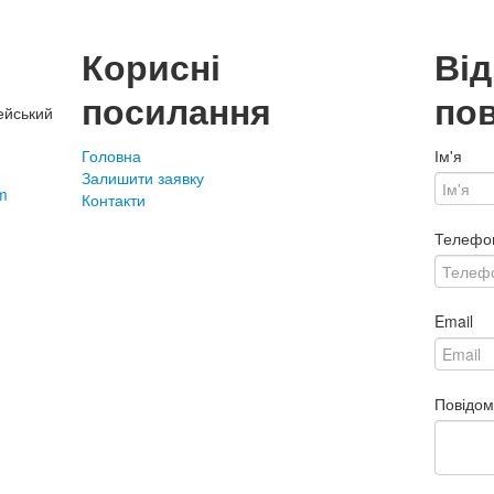
Корисні
Ві
посилання
по
ейський
Головна
Ім'я
Залишити заявку
m
Контакти
Телефо
Email
Повідо