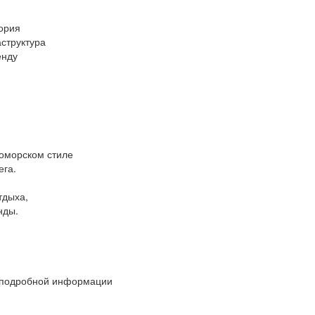
тория
структура
енду
оморском стиле
ега.
тдыха,
нды.
 подробной информации