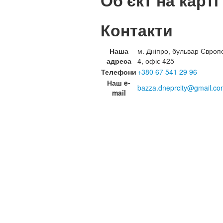
Об'єкт на карті
Контакти
Наша
м. Дніпро, бульвар Європ
адреса
4, офіс 425
Телефони
+380 67 541 29 96
Наш e-
bazza.dneprcity@gmail.co
mail