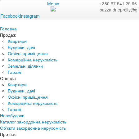
Меню
+380 67 541 29 96
bazza.dneprcity@g
Facebook
Instagram
Головна
Продаж
Квартири
Будинки, дачі
Офісні приміщення
Комерційна нерухомість
Земельні ділянки
Гаражі
Оренда
Квартири
Будинки, дачі
Офісні приміщення
Комерційна нерухомість
Гаражі
Новобудови
Каталог закордонна нерухомість
Об'єкти закордонна нерухомість
Про нас