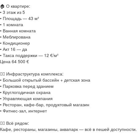
🏠 О квартире:
• 3 этаж из 5
• Площадь — 43 м²
• 1 комната
• Ванная комната
• Меблирована
• Кондиционер
• Акт 16 — да
• Такса поддержки — 12 €/м²
Цена 64 500 €
🏊‍♂️ Инфраструктура комплекса:
• Большой открытый бассейн + детская зона
• Парковка перед зданием
• Круглогодичная охрана
• Управляющая компания
• Ресторан, кафе-бар, продуктовый магазин
• Фитнес-зал, интернет
🚶‍♀️ Всё рядом:
Кафе, рестораны, магазины, аквапарк — всё в пешей доступности.