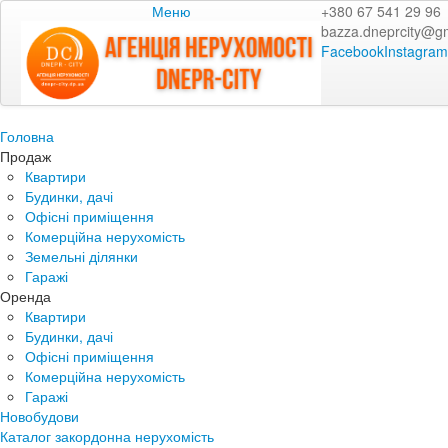
Меню
+380 67 541 29 96
bazza.dneprcity@g
Facebook
Instagram
Головна
Продаж
Квартири
Будинки, дачі
Офісні приміщення
Комерційна нерухомість
Земельні ділянки
Гаражі
Оренда
Квартири
Будинки, дачі
Офісні приміщення
Комерційна нерухомість
Гаражі
Новобудови
Каталог закордонна нерухомість