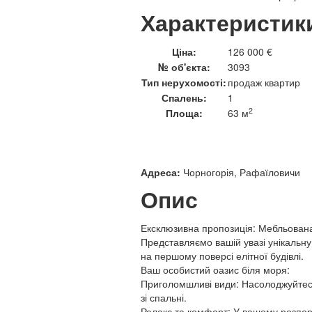
Характеристик
Ціна:
126 000 €
№ об'єкта:
3093
Тип нерухомості:
продаж квартир
Спалень:
1
2
Площа:
63 м
Адреса:
Чорногорія, Рафаїловичи
Опис
Ексклюзивна пропозиція: Мебльован
Представляємо вашій увазі унікальн
на першому поверсі елітної будівлі.
Ваш особистий оазис біля моря:
Приголомшливі види: Насолоджуйтес
зі спальні.
Релакс та комфорт: У вашому розпоря