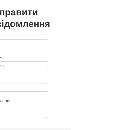
дправити
відомлення
н
млення