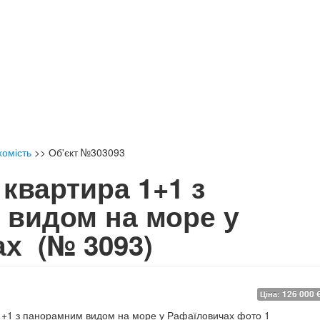
хомість
>>
Об'єкт №303093
квартира 1+1 з
видом на море у
чах
(№ 3093)
126 000 
Ціна: