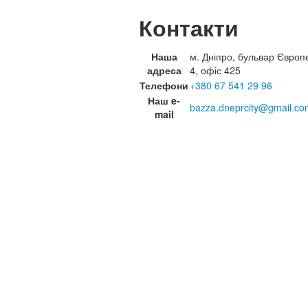
Контакти
Наша
м. Дніпро, бульвар Європ
адреса
4, офіс 425
Телефони
+380 67 541 29 96
Наш e-
bazza.dneprcity@gmail.co
mail