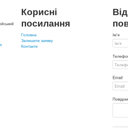
Корисні
Ві
посилання
по
ейський
Головна
Ім'я
Залишити заявку
m
Контакти
Телефо
Email
Повідо