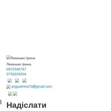
Лемешко Ірина
0972346767
0732229204
avgustirina70@gmail.com
Надіслати
€