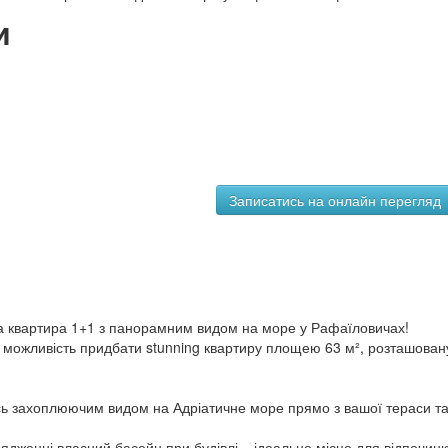
и
а квартира 1+1 з панорамним видом на море у Рафаїловичах!
у можливість придбати stunning квартиру площею 63 м², розташован
ь захоплюючим видом на Адріатичне море прямо з вашої тераси т
дженні власний басейн при будівлі – ідеальне місце для відпочинк