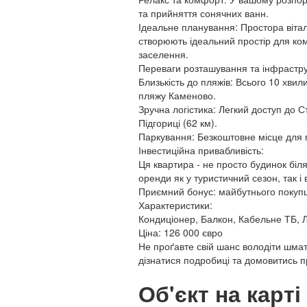
та прийняття сонячних ванн.
Ідеальне планування: Простора вітал
створюють ідеальний простір для ко
заселення.
Переваги розташування та інфрастру
Близькість до пляжів: Всього 10 хви
пляжу Каменово.
Зручна логістика: Легкий доступ до С
Підгориці (62 км).
Паркування: Безкоштовне місце для 
Інвестиційна привабливість:
Ця квартира - не просто будинок біля
оренди як у туристичний сезон, так і 
Приємний бонус: майбутнього покупця
Характеристики:
Кондиціонер, Балкон, Кабельне ТБ, Л
Ціна: 126 000 євро
Не проґавте свій шанс володіти шмат
дізнатися подробиці та домовитись п
Об'єкт на карті