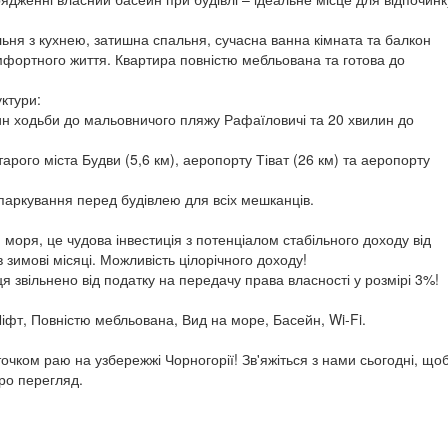
ьня з кухнею, затишна спальня, сучасна ванна кімната та балкон
мфортного життя. Квартира повністю мебльована та готова до
ктури:
лин ходьби до мальовничого пляжу Рафаїловичі та 20 хвилин до
тарого міста Будви (5,6 км), аеропорту Тіват (26 км) та аеропорту
паркування перед будівлею для всіх мешканців.
 моря, це чудова інвестиція з потенціалом стабільного доходу від
в зимові місяці. Можливість цілорічного доходу!
 звільнено від податку на передачу права власності у розмірі 3%!
іфт, Повністю мебльована, Вид на море, Басейн, Wi-Fi.
очком раю на узбережжі Чорногорії! Зв'яжіться з нами сьогодні, що
ро перегляд.