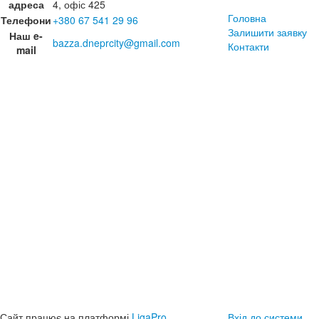
адреса
4, офіс 425
Головна
Телефони
+380 67 541 29 96
Залишити заявку
Наш e-
bazza.dneprcity@gmail.com
Контакти
mail
Сайт працює на платформі
LigaPro
Вхід до системи