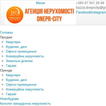
Меню
+380 67 541 29 96
bazza.dneprcity@g
Facebook
Instagram
Головна
Продаж
Квартири
Будинки, дачі
Офісні приміщення
Комерційна нерухомість
Земельні ділянки
Гаражі
Оренда
Квартири
Будинки, дачі
Офісні приміщення
Комерційна нерухомість
Гаражі
Новобудови
Каталог закордонна нерухомість