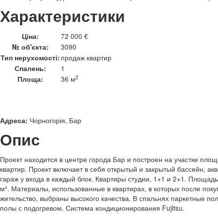
Характеристики
Ціна:
72 000 €
№ об'єкта:
3090
Тип нерухомості:
продаж квартир
Спалень:
1
2
Площа:
36 м
Адреса:
Чорногорія, Бар
Опис
Проект находится в центре города Бар и построен на участке площ
квартир. Проект включает в себя открытый и закрытый бассейн, ак
гараж у входа в каждый блок. Квартиры студии, 1+1 и 2+1. Площадь
м². Материалы, использованные в квартирах, в которых после поку
жительство, выбраны высокого качества. В спальнях паркетные пол
полы с подогревом. Система кондиционирования Fujitsu.