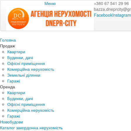
Меню
+380 67 541 29 96
bazza.dneprcity@g
Facebook
Instagram
Головна
Продаж
Квартири
Будинки, дачі
Офісні приміщення
Комерційна нерухомість
Земельні ділянки
Гаражі
Оренда
Квартири
Будинки, дачі
Офісні приміщення
Комерційна нерухомість
Гаражі
Новобудови
Каталог закордонна нерухомість