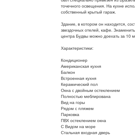
точечного освещения. На кухне исп
собственный крытый гараж.
Здание, в котором он находится, сос
звездочных отелей, кафе. Знамениты
центра Будвы можно доехать за 10 м
Характеристики:
Кондиционер
Американская кухня
Балкон
Встроенная кухня
Керамический пол
Окна с двойным остеклением
Полностью меблирована
Вид на горы
Рядом с пляжем
Парковка
ПВХ остеклением окна
С Видом на море
Стальная входная дверь