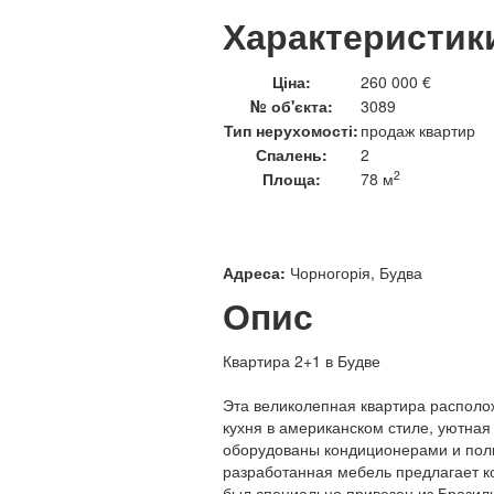
Характеристик
Ціна:
260 000 €
№ об'єкта:
3089
Тип нерухомості:
продаж квартир
Спалень:
2
2
Площа:
78 м
Адреса:
Чорногорія, Будва
Опис
Квартира 2+1 в Будве
Эта великолепная квартира располож
кухня в американском стиле, уютная
оборудованы кондиционерами и пол
разработанная мебель предлагает к
был специально привезен из Бразил