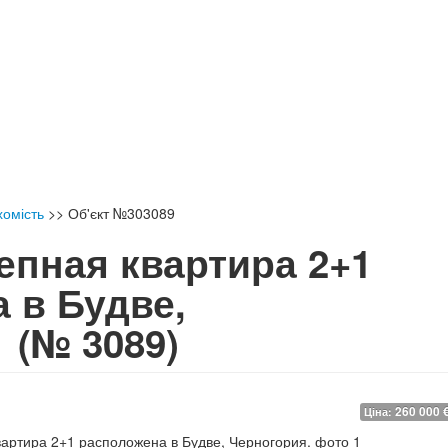
хомість
>>
Об'єкт №303089
епная квартира 2+1
 в Будве,
.
(№ 3089)
260 000 
Ціна: