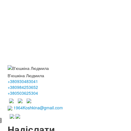
В'юшкіна Людмила
+380930483041
+380984253652
+380503625304
1964Koshkina@gmail.com
€
Надіслати