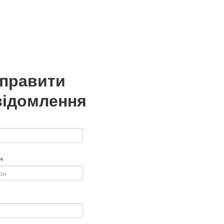
дправити
відомлення
н