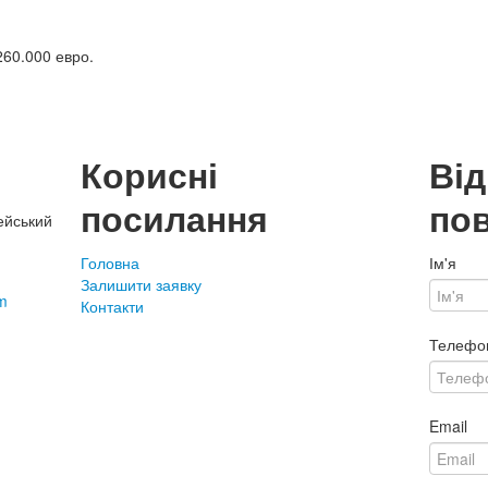
60.000 евро.
Корисні
Ві
посилання
по
ейський
Головна
Ім'я
Залишити заявку
m
Контакти
Телефо
Email