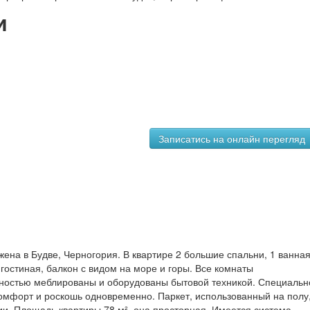
и
ена в Будве, Черногория. В квартире 2 большие спальни, 1 ванная
 гостиная, балкон с видом на море и горы. Все комнаты
ностью меблированы и оборудованы бытовой техникой. Специальн
омфорт и роскошь одновременно. Паркет, использованный на полу
ии. Площадь квартиры 78 м², она просторная. Имеется система