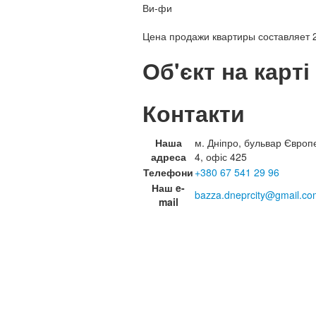
Ви-фи
Цена продажи квартиры составляет 2
Об'єкт на карті
Контакти
Наша
м. Дніпро, бульвар Європ
адреса
4, офіс 425
Телефони
+380 67 541 29 96
Наш e-
bazza.dneprcity@gmail.co
mail