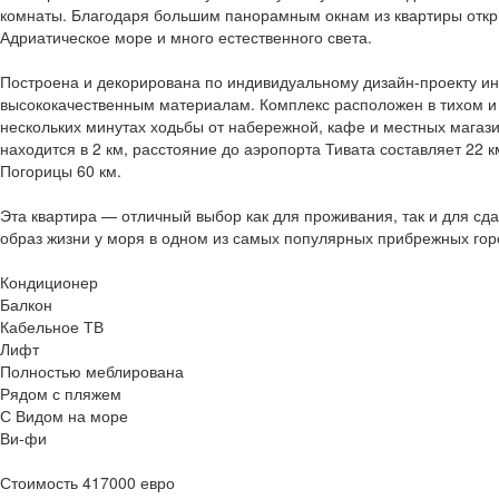
комнаты. Благодаря большим панорамным окнам из квартиры отк
Адриатическое море и много естественного света.
Построена и декорирована по индивидуальному дизайн-проекту ин
высококачественным материалам. Комплекс расположен в тихом и 
нескольких минутах ходьбы от набережной, кафе и местных магаз
находится в 2 км, расстояние до аэропорта Тивата составляет 22 к
Погорицы 60 км.
Эта квартира — отличный выбор как для проживания, так и для сд
образ жизни у моря в одном из самых популярных прибрежных гор
Кондиционер
Балкон
Кабельное ТВ
Лифт
Полностью меблирована
Рядом с пляжем
С Видом на море
Ви-фи
Стоимость 417000 евро