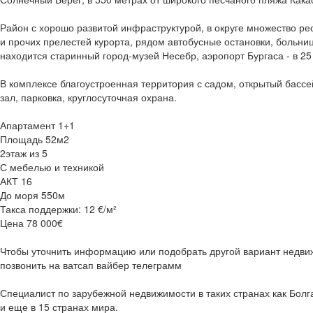
Район с хорошо развитой инфраструктурой, в округе множество рес
и прочих прелестей курорта, рядом автобусные остановки, больниц
находится старинный город-музей Несебр, аэропорт Бургаса - в 25
В комплексе благоустроенная территория с садом, открытый бассей
зал, парковка, круглосуточная охрана.
Апартамент 1+1
Площадь 52м2
2этаж из 5
С мебелью и техникой
АКТ 16
До моря 550м
Такса поддержки: 12 €/м²
Цена 78 000€
Чтобы уточнить информацию или подобрать другой вариант недви
позвонить на ватсап вайбер телеграмм
Специалист по зарубежной недвижимости в таких странах как Болг
и еще в 15 странах мира.