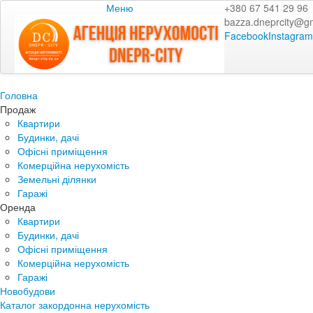
Меню
+380 67 541 29 96
bazza.dneprcity@g
Facebook
Instagram
Головна
Продаж
Квартири
Будинки, дачі
Офісні приміщення
Комерційна нерухомість
Земельні ділянки
Гаражі
Оренда
Квартири
Будинки, дачі
Офісні приміщення
Комерційна нерухомість
Гаражі
Новобудови
Каталог закордонна нерухомість