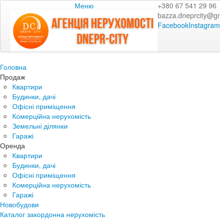
Меню
+380 67 541 29 96
bazza.dneprcity@g
Facebook
Instagram
Головна
Продаж
Квартири
Будинки, дачі
Офісні приміщення
Комерційна нерухомість
Земельні ділянки
Гаражі
Оренда
Квартири
Будинки, дачі
Офісні приміщення
Комерційна нерухомість
Гаражі
Новобудови
Каталог закордонна нерухомість