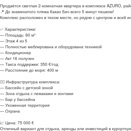
Продаётся светлая 2-комнатная квартира в комплексе AZURO, рай
📍 До знаменитого пляжа Какао Бич всего 5 минут пешком!
Комплекс расположен в тихом месте, но рядом с центром и всей и
✅ Характеристики:
— Площадь: 60 м²
— Этаж 4 из 5
— Полностью меблирована и оборудована техникой
— Кондиционер
— Акт 16 получен
— Такса поддержки: 350 €/год
— Расстояние до моря: 400 м
🏊‍♂ Инфраструктура комплекса:
— Бассейн с детской зоной
— Зона отдыха с лежаками и зонтами
— Бар у бассейна
— Ухоженная территория
— Охрана
📈 Цена: 75 000 €
Отличный вариант для отдыха, аренды или инвестиций в курортну