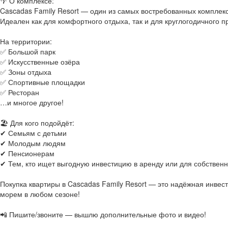
🌴 О комплексе:
Cascadas Family Resort — один из самых востребованных комплек
Идеален как для комфортного отдыха, так и для круглогодичного п
На территории:
✅ Большой парк
✅ Искусственные озёра
✅ Зоны отдыха
✅ Спортивные площадки
✅ Ресторан
…и многое другое!
🏖 Для кого подойдёт:
✔ Семьям с детьми
✔ Молодым людям
✔ Пенсионерам
✔ Тем, кто ищет выгодную инвестицию в аренду или для собственн
Покупка квартиры в Cascadas Family Resort — это надёжная инвес
морем в любом сезоне!
📲 Пишите/звоните — вышлю дополнительные фото и видео!