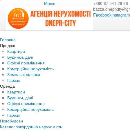
Меню
+380 67 541 29 96
bazza.dneprcity@g
Facebook
Instagram
Головна
Продаж
Квартири
Будинки, дачі
Офісні приміщення
Комерційна нерухомість
Земельні ділянки
Гаражі
Оренда
Квартири
Будинки, дачі
Офісні приміщення
Комерційна нерухомість
Гаражі
Новобудови
Каталог закордонна нерухомість