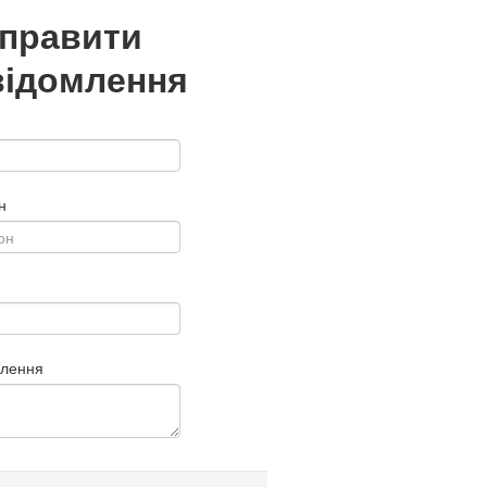
дправити
відомлення
н
млення