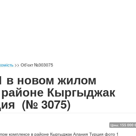
хомість
>>
Об'єкт №303075
1 в новом жилом
 районе Кыргыджак
ция
(№ 3075)
155 000 
Ціна: