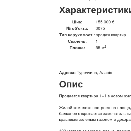
Характеристик
Ціна:
155 000 €
№ об'єкта:
3075
Тип нерухомості:
продаж квартир
Спалень:
1
2
Площа:
55 м
Адреса:
Туреччина, Аланія
Опис
Продается квартира 1+1 в новом жи
Жилой комплекс построен на площади
балконов открывается замечательны
красивым зеленым газоном и декор
120 метров до моря и пляжа, проект