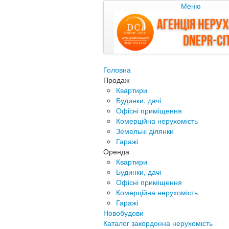
Меню
Головна
Продаж
Квартири
Будинки, дачі
Офісні приміщення
Комерційна нерухомість
Земельні ділянки
Гаражі
Оренда
Квартири
Будинки, дачі
Офісні приміщення
Комерційна нерухомість
Гаражі
Новобудови
Каталог закордонна нерухомість