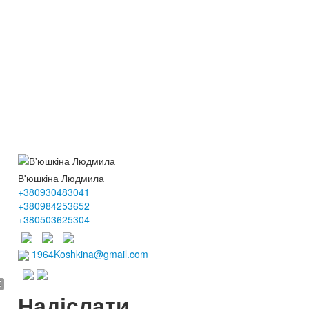
В'юшкіна Людмила
+380930483041
+380984253652
+380503625304
1964Koshkina@gmail.com
€
Надіслати