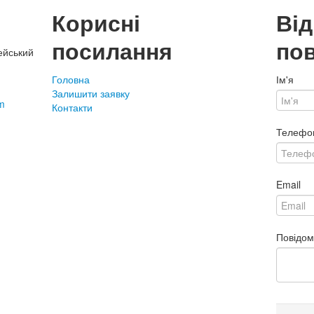
Корисні
Ві
посилання
по
ейський
Головна
Ім'я
Залишити заявку
m
Контакти
Телефо
Email
Повідо