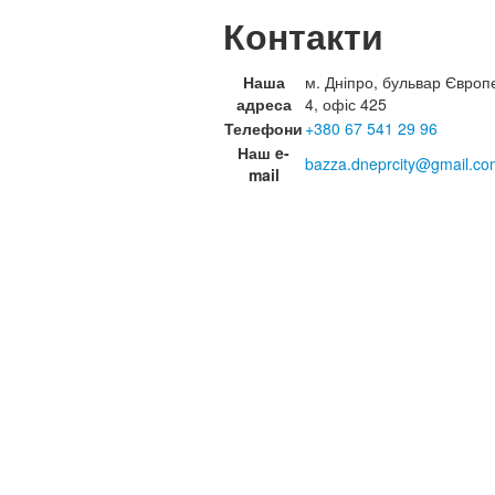
Контакти
Наша
м. Дніпро, бульвар Європ
адреса
4, офіс 425
Телефони
+380 67 541 29 96
Наш e-
bazza.dneprcity@gmail.co
mail