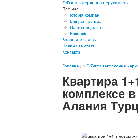
Об'єкти закордонна нерухомість
Про нас
Історія компанії
Відгуки про нас
Наші спеціалісти
Вакансії
Залишити заявку
Новини та статті
Контакти
Головна
>>
Об'єкти закордонна неру
Квартира 1+
комплексе в
Алания Тур