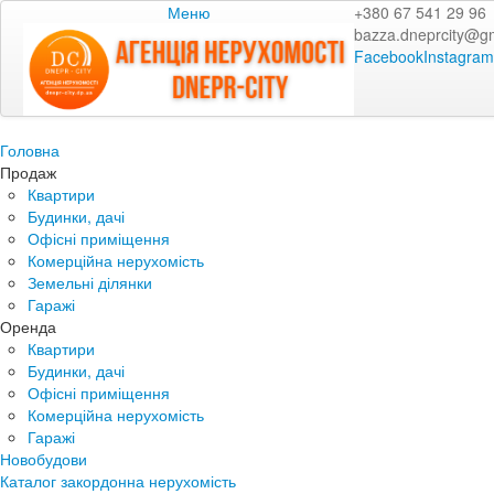
Меню
+380 67 541 29 96
bazza.dneprcity@g
Facebook
Instagram
Головна
Продаж
Квартири
Будинки, дачі
Офісні приміщення
Комерційна нерухомість
Земельні ділянки
Гаражі
Оренда
Квартири
Будинки, дачі
Офісні приміщення
Комерційна нерухомість
Гаражі
Новобудови
Каталог закордонна нерухомість