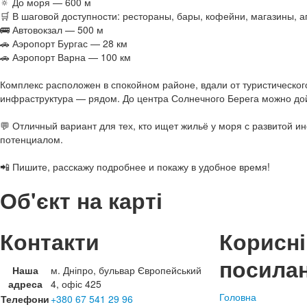
🔅 До моря — 600 м
🛒 В шаговой доступности: рестораны, бары, кофейни, магазины, а
🚌 Автовокзал — 500 м
🚗 Аэропорт Бургас — 28 км
🚗 Аэропорт Варна — 100 км
Комплекс расположен в спокойном районе, вдали от туристическог
инфраструктура — рядом. До центра Солнечного Берега можно дой
💬 Отличный вариант для тех, кто ищет жильё у моря с развитой 
потенциалом.
📲 Пишите, расскажу подробнее и покажу в удобное время!
Об'єкт на карті
Контакти
Корисні
посила
Наша
м. Дніпро, бульвар Європейський
адреса
4, офіс 425
Головна
Телефони
+380 67 541 29 96