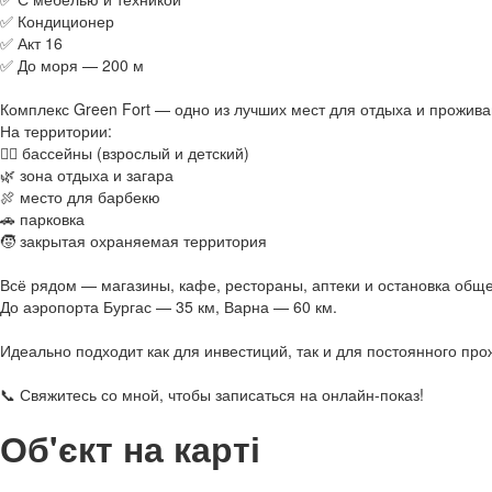
✅ Кондиционер
✅ Акт 16
✅ До моря — 200 м
Комплекс Green Fort — одно из лучших мест для отдыха и прожи
На территории:
🏊‍♀️ бассейны (взрослый и детский)
🌿 зона отдыха и загара
🍖 место для барбекю
🚗 парковка
🧒 закрытая охраняемая территория
Всё рядом — магазины, кафе, рестораны, аптеки и остановка обще
До аэропорта Бургас — 35 км, Варна — 60 км.
Идеально подходит как для инвестиций, так и для постоянного про
📞 Свяжитесь со мной, чтобы записаться на онлайн-показ!
Об'єкт на карті