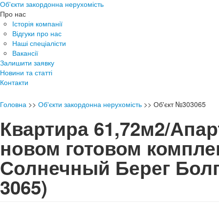
Об'єкти закордонна нерухомість
Про нас
Історія компанії
Відгуки про нас
Наші спеціалісти
Вакансії
Залишити заявку
Новини та статті
Контакти
Головна
>>
Об'єкти закордонна нерухомість
>>
Об'єкт №303065
Квартира 61,72м2/Апар
новом готовом компле
Солнечный Берег Бо
3065)