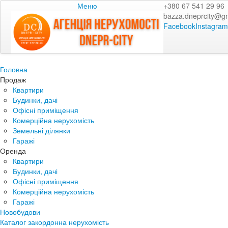
Меню
+380 67 541 29 96
bazza.dneprcity@g
Facebook
Instagram
Головна
Продаж
Квартири
Будинки, дачі
Офісні приміщення
Комерційна нерухомість
Земельні ділянки
Гаражі
Оренда
Квартири
Будинки, дачі
Офісні приміщення
Комерційна нерухомість
Гаражі
Новобудови
Каталог закордонна нерухомість