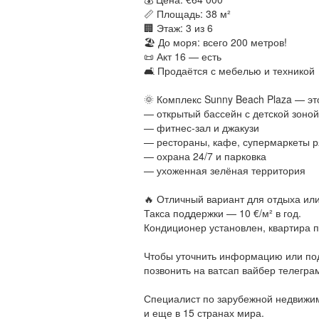
📏 Площадь: 38 м²
🏢 Этаж: 3 из 6
🏖 До моря: всего 200 метров!
📜 Акт 16 — есть
🛋 Продаётся с мебелью и техникой
🌞 Комплекс Sunny Beach Plaza — э
— открытый бассейн с детской зоной
— фитнес-зал и джакузи
— рестораны, кафе, супермаркеты 
— охрана 24/7 и парковка
— ухоженная зелёная территория
🔥 Отличный вариант для отдыха ил
Такса поддержки — 10 €/м² в год.
Кондиционер установлен, квартира 
Чтобы уточнить информацию или под
позвонить на ватсап вайбер телегра
Специалист по зарубежной недвижимо
и еще в 15 странах мира.