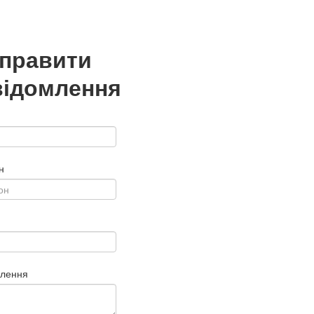
дправити
відомлення
н
млення