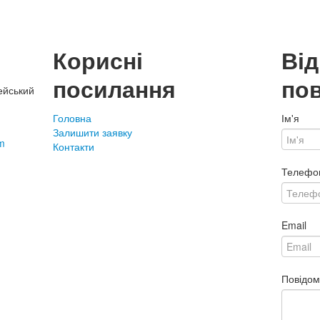
Корисні
Ві
посилання
по
ейський
Головна
Ім'я
Залишити заявку
m
Контакти
Телефо
Email
Повідо