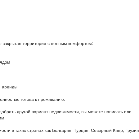
то закрытая территория с полным комфортом:
рядом
и аренды.
полностью готова к проживанию.
обрать другой вариант недвижимости, вы можете написать или
мм
сти в таких странах как Болгария, Турция, Северный Кипр, Грузия