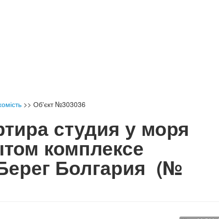
хомість
>>
Об'єкт №303036
ртира студия у моря
ытом комплексе
Берег Болгария
(№