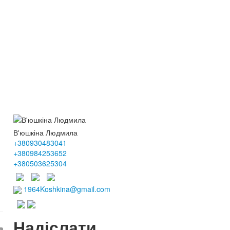
В'юшкіна Людмила
+380930483041
+380984253652
+380503625304
1964Koshkina@gmail.com
Надіслати