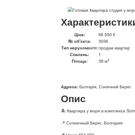
Характеристик
Ціна:
66 500 €
№ об'єкта:
3036
Тип нерухомості:
продаж квартир
Спалень:
1
2
Площа:
38 м
Адреса:
Болгарія, Сонячний Берег
Опис
🏝 Квартира у моря в комплексе Sun
📍 Солнечный Берег, Болгария
💰 Цена: €64 000