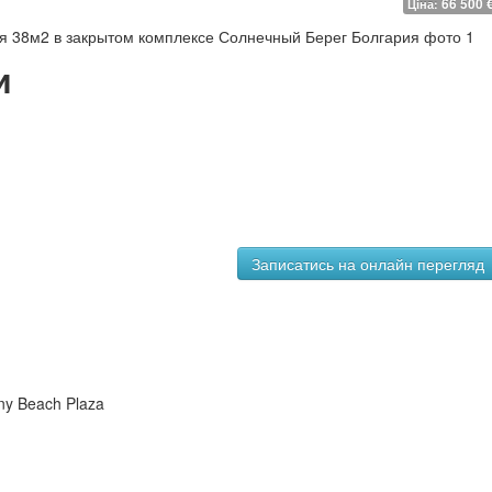
66 500 
Ціна:
и
ny Beach Plaza