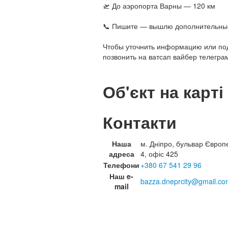
🛫 До аэропорта Варны — 120 км
📞 Пишите — вышлю дополнительные 
Чтобы уточнить информацию или под
позвонить на ватсап вайбер телегра
Об'єкт на карті
Контакти
Наша
м. Дніпро, бульвар Європ
адреса
4, офіс 425
Телефони
+380 67 541 29 96
Наш e-
bazza.dneprcity@gmail.co
mail