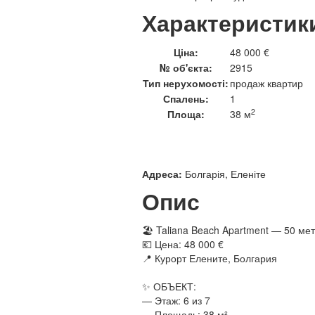
Характеристик
Ціна:
48 000 €
№ об'єкта:
2915
Тип нерухомості:
продаж квартир
Спалень:
1
2
Площа:
38 м
Адреса:
Болгарія, Еленіте
Опис
🏖 Taliana Beach Apartment — 50 ме
💶 Цена: 48 000 €
📍 Курорт Елените, Болгария
✨ ОБЪЕКТ:
— Этаж: 6 из 7
— Площадь: 38 м²