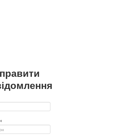
дправити
відомлення
н