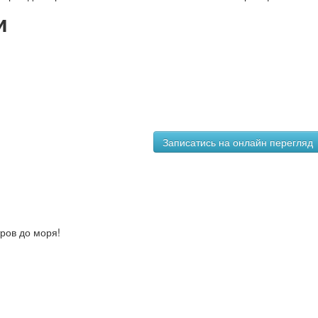
и
тров до моря!