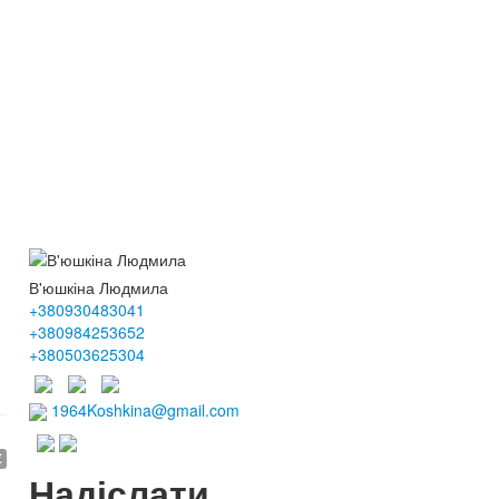
В'юшкіна Людмила
+380930483041
+380984253652
+380503625304
1964Koshkina@gmail.com
€
Надіслати