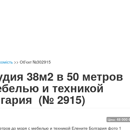
хомість
>>
Об'єкт №302915
удия 38м2 в 50 метров
ебелью и техникой
лгария
(№ 2915)
48 000 
Ціна: