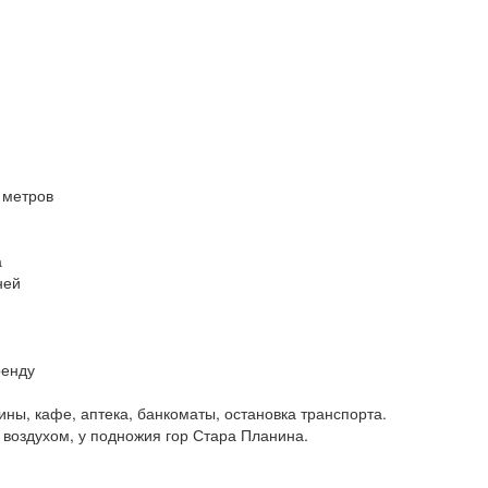
 метров
а
ней
я
ренду
ины, кафе, аптека, банкоматы, остановка транспорта.
м воздухом, у подножия гор Стара Планина.