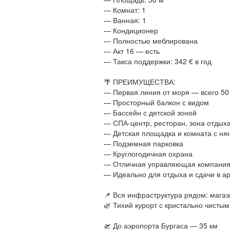
— Комнат: 1
— Ванная: 1
— Кондиционер
— Полностью меблирована
— Акт 16 — есть
— Такса поддержки: 342 € в год
🌴 ПРЕИМУЩЕСТВА:
— Первая линия от моря — всего 50
— Просторный балкон с видом
— Бассейн с детской зоной
— СПА-центр, ресторан, зона отдых
— Детская площадка и комната с ня
— Подземная парковка
— Круглогодичная охрана
— Отличная управляющая компани
— Идеально для отдыха и сдачи в а
📌 Вся инфраструктура рядом: магаз
🌿 Тихий курорт с кристально чисты
🛫 До аэропорта Бургаса — 35 км